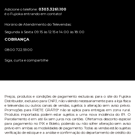
Adicione o telefone:
0303.3261.100
é o Fujioka entrando em contato!
Horário de Atendimento do Televendas:
Segunda à Sexta 09:15 às 12:15 e 14:00 às 18:00
COBRANÇA
0800.722.5900
Siga, curta e compartilhe
Preços, produtos e condições de pagamento exclusivas para o site do Fujioka
Distribuidor, exclusivo para CNPJ, não valendo necessariamente para a loja física
e televendas ou outros canais de vendas, sujeitos à alteração sem aviso prévio.
Promoções para FRETE GRÁTIS* não se aplica para entregas em zona rural.
Produtos importados podem estar sujeitos a uma nova incidência do IPI. O
Parcelamento é em até 6x sem juros nos cartões. Ofertamos desconto especial
para pagamento no PIX e Boleto, podendo ou não sofrer alteração sem aviso
prévio em ambas as modalidades de pagamento. Todas as vendas estão sujeitas
verificação de estoque e a análise e confirmação do departamento de crédito do