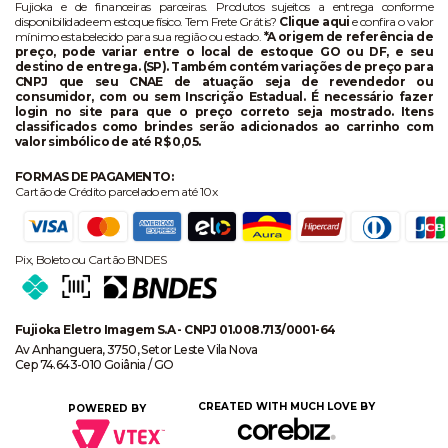
Fujioka e de financeiras parceiras. Produtos sujeitos a entrega conforme
disponibilidade em estoque físico. Tem Frete Grátis?
Clique aqui
e confira o valor
mínimo estabelecido para sua região ou estado.
*A origem de referência de
preço, pode variar entre o local de estoque GO ou DF, e seu
destino de entrega. (SP). Também contém variações de preço para
CNPJ que seu CNAE de atuação seja de revendedor ou
consumidor, com ou sem Inscrição Estadual. É necessário fazer
login no site para que o preço correto seja mostrado. Itens
classificados como brindes serão adicionados ao carrinho com
valor simbólico de até R$ 0,05.
FORMAS DE PAGAMENTO:
Cartão de Crédito parcelado em até 10x
Pix, Boleto ou Cartão BNDES
Fujioka Eletro Imagem S.A - CNPJ 01.008.713/0001-64
Av Anhanguera, 3750, Setor Leste Vila Nova
Cep 74.643-010 Goiânia / GO
CREATED WITH MUCH LOVE BY
POWERED BY