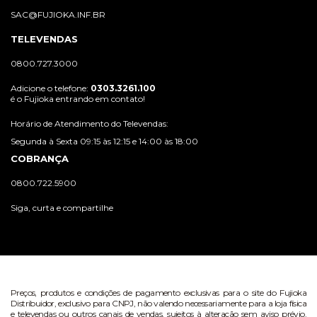
SAC@FUJIOKA.INF.BR
TELEVENDAS
0800.727.3000
Adicione o telefone:
0303.3261.100
é o Fujioka entrando em contato!
Horário de Atendimento do Televendas:
Segunda à Sexta 09:15 às 12:15 e 14:00 às 18:00
COBRANÇA
0800.722.5900
Siga, curta e compartilhe
Preços, produtos e condições de pagamento exclusivas para o site do Fujioka
Distribuidor, exclusivo para CNPJ, não valendo necessariamente para a loja física
e televendas ou outros canais de vendas, sujeitos à alteração sem aviso prévio.