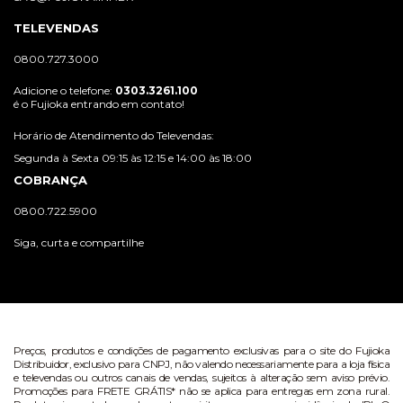
TELEVENDAS
0800.727.3000
Adicione o telefone:
0303.3261.100
é o Fujioka entrando em contato!
Horário de Atendimento do Televendas:
Segunda à Sexta 09:15 às 12:15 e 14:00 às 18:00
COBRANÇA
0800.722.5900
Siga, curta e compartilhe
Preços, produtos e condições de pagamento exclusivas para o site do Fujioka
Distribuidor, exclusivo para CNPJ, não valendo necessariamente para a loja física
e televendas ou outros canais de vendas, sujeitos à alteração sem aviso prévio.
Promoções para FRETE GRÁTIS* não se aplica para entregas em zona rural.