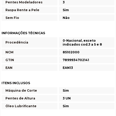
Pentes Modeladores
3
Raspa Rente a Pele
Sim
Sem Fio
Não
INFORMAÇÕES TÉCNICAS
0-Nacional, exceto
Procedência
indicados cod.3 a 5 e 8
NCM
85102000
GTIN
7899934702141
EAN
EAN13
ITENS INCLUSOS
Máquina de Corte
Sim
Pentes de Altura
3 UN
Óleo Lubrificante
Sim