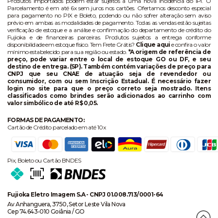
Produtos importados podem estar sujeitos a uma nova incidência do IPI. O
Parcelamento é em até 6x sem juros nos cartões. Ofertamos desconto especial
para pagamento no PIX e Boleto, podendo ou não sofrer alteração sem aviso
prévio em ambas as modalidades de pagamento. Todas as vendas estão sujeitas
verificação de estoque e a análise e confirmação do departamento de crédito do
Fujioka e de financeiras parceiras. Produtos sujeitos a entrega conforme
disponibilidade em estoque físico. Tem Frete Grátis?
Clique aqui
e confira o valor
mínimo estabelecido para sua região ou estado.
*A origem de referência de
preço, pode variar entre o local de estoque GO ou DF, e seu
destino de entrega. (SP). Também contém variações de preço para
CNPJ que seu CNAE de atuação seja de revendedor ou
consumidor, com ou sem Inscrição Estadual. É necessário fazer
login no site para que o preço correto seja mostrado. Itens
classificados como brindes serão adicionados ao carrinho com
valor simbólico de até R$ 0,05.
FORMAS DE PAGAMENTO:
Cartão de Crédito parcelado em até 10x
Pix, Boleto ou Cartão BNDES
Fujioka Eletro Imagem S.A - CNPJ 01.008.713/0001-64
Av Anhanguera, 3750, Setor Leste Vila Nova
Cep 74.643-010 Goiânia / GO