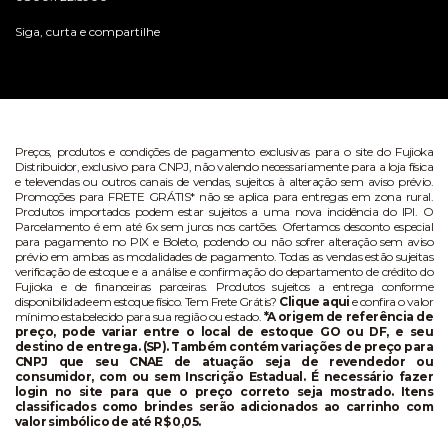
Siga, curta e compartilhe
Preços, produtos e condições de pagamento exclusivas para o site do Fujioka
Distribuidor, exclusivo para CNPJ, não valendo necessariamente para a loja física
e televendas ou outros canais de vendas, sujeitos à alteração sem aviso prévio.
Promoções para FRETE GRÁTIS* não se aplica para entregas em zona rural.
Produtos importados podem estar sujeitos a uma nova incidência do IPI. O
Parcelamento é em até 6x sem juros nos cartões. Ofertamos desconto especial
para pagamento no PIX e Boleto, podendo ou não sofrer alteração sem aviso
prévio em ambas as modalidades de pagamento. Todas as vendas estão sujeitas
verificação de estoque e a análise e confirmação do departamento de crédito do
Fujioka e de financeiras parceiras. Produtos sujeitos a entrega conforme
disponibilidade em estoque físico. Tem Frete Grátis?
Clique aqui
e confira o valor
mínimo estabelecido para sua região ou estado.
*A origem de referência de
preço, pode variar entre o local de estoque GO ou DF, e seu
destino de entrega. (SP). Também contém variações de preço para
CNPJ que seu CNAE de atuação seja de revendedor ou
consumidor, com ou sem Inscrição Estadual. É necessário fazer
login no site para que o preço correto seja mostrado. Itens
classificados como brindes serão adicionados ao carrinho com
valor simbólico de até R$ 0,05.