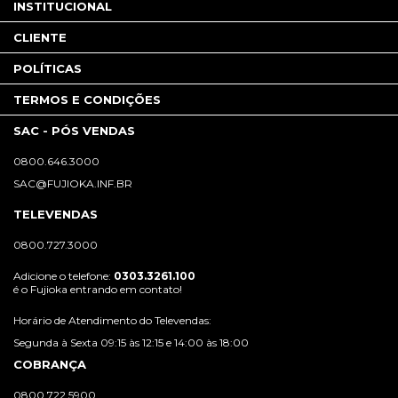
INSTITUCIONAL
CLIENTE
POLÍTICAS
TERMOS E CONDIÇÕES
SAC - PÓS VENDAS
0800.646.3000
SAC@FUJIOKA.INF.BR
TELEVENDAS
0800.727.3000
Adicione o telefone:
0303.3261.100
é o Fujioka entrando em contato!
Horário de Atendimento do Televendas:
Segunda à Sexta 09:15 às 12:15 e 14:00 às 18:00
COBRANÇA
0800.722.5900