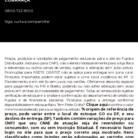
COBRANÇA
0800.722.5900
Siga, curta e compartilhe
Preços, produtos e condições de pagamento exclusivas para o site do Fujioka
Distribuidor, exclusivo para CNPJ, não valendo necessariamente para a loja física
e televendas ou outros canais de vendas, sujeitos à alteração sem aviso prévio.
Promoções para FRETE GRÁTIS* não se aplica para entregas em zona rural.
Produtos importados podem estar sujeitos a uma nova incidência do IPI. O
Parcelamento é em até 6x sem juros nos cartões. Ofertamos desconto especial
para pagamento no PIX e Boleto, podendo ou não sofrer alteração sem aviso
prévio em ambas as modalidades de pagamento. Todas as vendas estão sujeitas
verificação de estoque e a análise e confirmação do departamento de crédito do
Fujioka e de financeiras parceiras. Produtos sujeitos a entrega conforme
disponibilidade em estoque físico. Tem Frete Grátis?
Clique aqui
e confira o valor
mínimo estabelecido para sua região ou estado.
*A origem de referência de
preço, pode variar entre o local de estoque GO ou DF, e seu
destino de entrega. (SP). Também contém variações de preço para
CNPJ que seu CNAE de atuação seja de revendedor ou
consumidor, com ou sem Inscrição Estadual. É necessário fazer
login no site para que o preço correto seja mostrado. Itens
classificados como brindes serão adicionados ao carrinho com