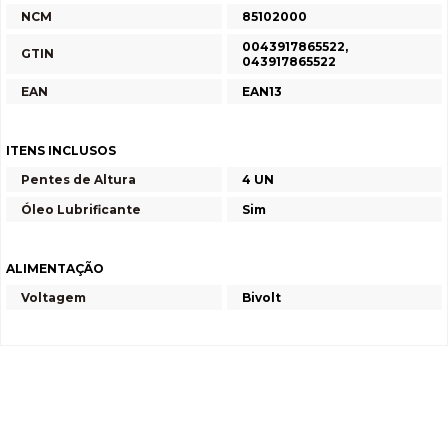
NCM
85102000
0043917865522,
GTIN
043917865522
EAN
EAN13
ITENS INCLUSOS
Pentes de Altura
4 UN
Óleo Lubrificante
Sim
ALIMENTAÇÃO
Voltagem
Bivolt