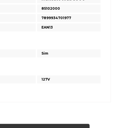
85102000
7899934701977
EAN13
Sim
127V