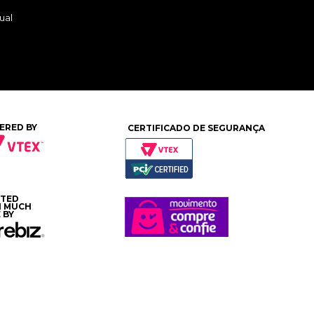
ual
ERED BY
CERTIFICADO DE SEGURANÇA
ATED
H MUCH
 BY