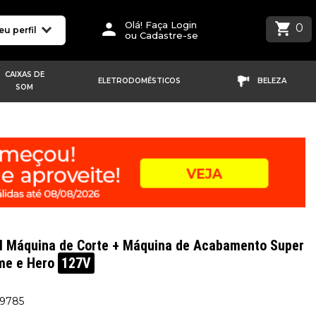
Olá! Faça Login
0
eu perfil
ou Cadastre-se
CAIXAS DE
ELETRODOMÉSTICOS
BELEZA
SOM
 Máquina de Corte + Máquina de Acabamento Super
me e Hero
127V
19785