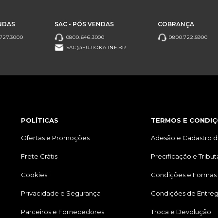
NDAS
SAC - PÓS VENDAS
COBRANÇA
727.3000
0800.646.3000
0800.722.5900
SAC@FUJIOKA.INF.BR
POLÍTICAS
TERMOS E CONDIÇ
Ofertas e Promoções
Adesão e Cadastro d
Frete Grátis
Precificação e Tribu
Cookies
Condições e Formas
Privacidade e Segurança
Condições de Entre
Parceiros e Fornecedores
Troca e Devolução