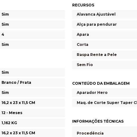
RECURSOS
Sim
Alavanca Ajustável
Sim
Alça para pendurar
4
Apara
Sim
Corta
Raspa Rente a Pele
Sem Fio
Sim
Branco / Prata
CONTEÚDO DA EMBALAGEM
Sim
Aparador Hero
16,2 x 23 x 11,5 CM
Maq. de Corte Super Taper 
12 - Meses
INFORMAÇÕES TÉCNICAS
1,162 KG
16,2 x 23 x 11,5 CM
Procedência