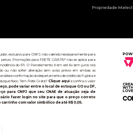
Propriedade Intelect
POW
buidor, exclusivo para CNPJ, não valendo necessariamente para
aviso prévio. Promoções para FRETE GRÁTIS* não se aplica para
ncidência do IPI. O Parcelamento é em até 6x sem juros nos
do ou não sofrer alteração sem aviso prévio em ambas as
 análise e confirmação do departamento de crédito do Fujioka e
stoque físico. Tem Frete Grátis?
Clique aqui
e confira o valor
CRE
eço, pode variar entre o local de estoque GO ou DF,
WIT
LOVE
reço para CNPJ que seu CNAE de atuação seja de
ário fazer login no site para que o preço correto
 carrinho com valor simbólico de até R$ 0,05.