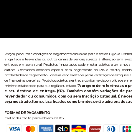
Preços, produtos e condições de pagamento exclusivas para o site do Fujioka Distri
a loja física e televendas ou outros canais de vendas, sujeitos à alteração sem 
entregas em zona rural. Produtos importados podem estar sujeitos a uma nova i
cartões. Ofertamos desconto especial para pagamento no PIX e Boleto, poden
modalidades de pagamento. Todas as vendas estão sujeitas verificação de estoque e a
de financeiras parceiras. Produtos sujeitos a entrega conforme disponibilidade em e
mínimo estabelecido para sua região ou estado.
*A origem de referência de pr
e seu destino de entrega. (SP). Também contém variações de p
revendedor ou consumidor, com ou sem Inscrição Estadual. É necess
seja mostrado. Itens classificados como brindes serão adicionados ao
FORMAS DE PAGAMENTO:
Cartão de Crédito parcelado em até 10x