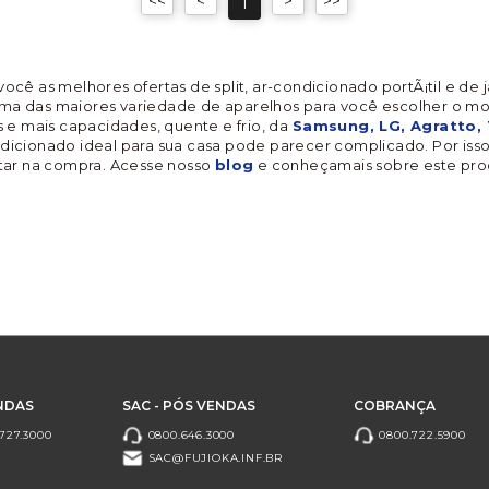
1
 você as melhores ofertas de split, ar-condicionado portÃ¡til e de
a das maiores variedade de aparelhos para você escolher o mode
 e mais capacidades, quente e frio, da
Samsung, LG, Agratto,
dicionado ideal para sua casa pode parecer complicado. Por isso, 
tar na compra. Acesse nosso
blog
e conheçamais sobre este pro
NDAS
SAC - PÓS VENDAS
COBRANÇA
727.3000
0800.646.3000
0800.722.5900
SAC@FUJIOKA.INF.BR