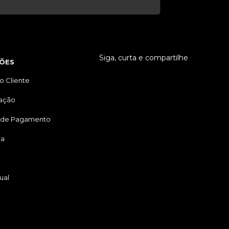
Siga, curta e compartilhe
ÕES
o Cliente
tação
 de Pagamento
ga
ual