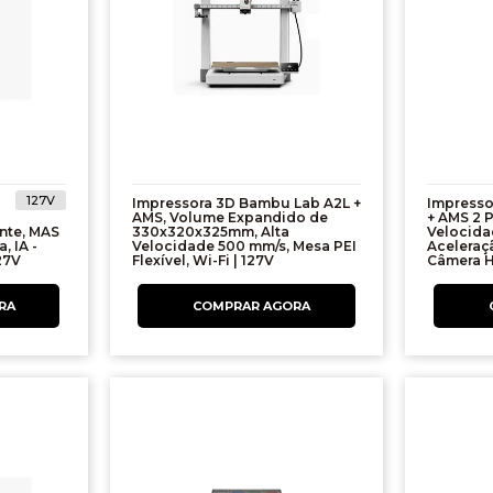
127V
Impressora 3D Bambu Lab A2L +
Impresso
AMS, Volume Expandido de
+ AMS 2
nte, MAS
330x320x325mm, Alta
Velocida
, IA -
Velocidade 500 mm/s, Mesa PEI
Aceleraç
27V
Flexível, Wi-Fi | 127V
Câmera H