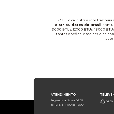
O Fujioka Distribuidor traz para
distribuidores do Brasil
com um
9000 BTUs, 12000 BTUs, 18000 BTUs
tantas opções, escolher o ar-con
acer
ATENDIMENTO
TELEVE
Segunda à Sexta 09:15
0800.
às 12:15 e 14:00 às 18:00