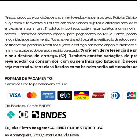
Preços, produtos e condições de pagamento exclusivas para o site do Fujioka Distri
a loja física e televendas ou outros canais de vendas, sujeitos à alteração sem 
entregas em zona rural. Produtos importados podem estar sujeitos a uma nova i
cartões. Ofertamos desconto especial para pagamento no PIX e Boleto, poden
modalidades de pagamento. Todas as vendas estão sujeitas verificação de estoque e a
de financeiras parceiras. Produtos sujeitos a entrega conforme disponibilidade em e
mínimo estabelecido para sua região ou estado.
*A origem de referência de pr
e seu destino de entrega. (SP). Também contém variações de p
revendedor ou consumidor, com ou sem Inscrição Estadual. É necess
seja mostrado. Itens classificados como brindes serão adicionados ao
FORMAS DE PAGAMENTO:
Cartão de Crédito parcelado em até 10x
Pix, Boleto ou Cartão BNDES
Fujioka Eletro Imagem S.A - CNPJ 01.008.713/0001-64
Av Anhanguera, 3750, Setor Leste Vila Nova