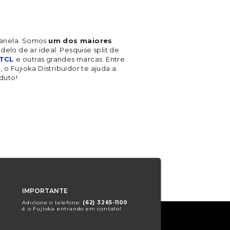
 janela. Somos
um dos maiores
lo de ar ideal. Pesquise split de
 TCL
e outras grandes marcas. Entre
o Fujioka Distribuidor te ajuda a
duto!
IMPORTANTE
Adicione o telefone:
(62) 3265-1100
é o Fujioka entrando em contato!