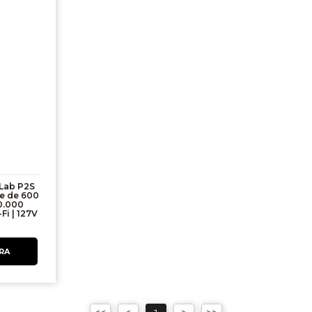
Lab P2S
de de 600
0.000
i | 127V