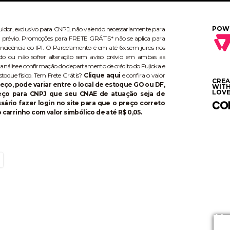
POW
buidor, exclusivo para CNPJ, não valendo necessariamente para
aviso prévio. Promoções para FRETE GRÁTIS* não se aplica para
ncidência do IPI. O Parcelamento é em até 6x sem juros nos
do ou não sofrer alteração sem aviso prévio em ambas as
 análise e confirmação do departamento de crédito do Fujioka e
stoque físico. Tem Frete Grátis?
Clique aqui
e confira o valor
CRE
eço, pode variar entre o local de estoque GO ou DF,
WIT
LOVE
reço para CNPJ que seu CNAE de atuação seja de
ário fazer login no site para que o preço correto
 carrinho com valor simbólico de até R$ 0,05.