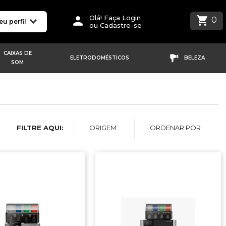
Olá! Faça Login
0
eu perfil
ou Cadastre-se
CAIXAS DE
ELETRODOMÉSTICOS
BELEZA
SOM
ORIGEM
ORDENAR POR