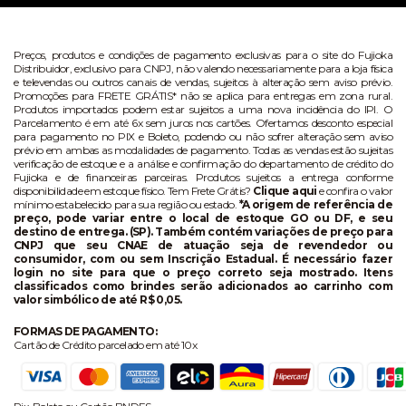
Preços, produtos e condições de pagamento exclusivas para o site do Fujioka
Distribuidor, exclusivo para CNPJ, não valendo necessariamente para a loja física
e televendas ou outros canais de vendas, sujeitos à alteração sem aviso prévio.
Promoções para FRETE GRÁTIS* não se aplica para entregas em zona rural.
Produtos importados podem estar sujeitos a uma nova incidência do IPI. O
Parcelamento é em até 6x sem juros nos cartões. Ofertamos desconto especial
para pagamento no PIX e Boleto, podendo ou não sofrer alteração sem aviso
prévio em ambas as modalidades de pagamento. Todas as vendas estão sujeitas
verificação de estoque e a análise e confirmação do departamento de crédito do
Fujioka e de financeiras parceiras. Produtos sujeitos a entrega conforme
disponibilidade em estoque físico. Tem Frete Grátis?
Clique aqui
e confira o valor
mínimo estabelecido para sua região ou estado.
*A origem de referência de
preço, pode variar entre o local de estoque GO ou DF, e seu
destino de entrega. (SP). Também contém variações de preço para
CNPJ que seu CNAE de atuação seja de revendedor ou
consumidor, com ou sem Inscrição Estadual. É necessário fazer
login no site para que o preço correto seja mostrado. Itens
classificados como brindes serão adicionados ao carrinho com
valor simbólico de até R$ 0,05.
FORMAS DE PAGAMENTO:
Cartão de Crédito parcelado em até 10x