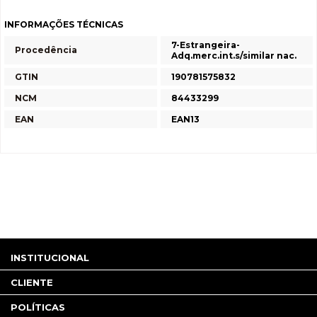
INFORMAÇÕES TÉCNICAS
7-Estrangeira-
Procedência
Adq.merc.int.s/similar nac.
GTIN
190781575832
NCM
84433299
EAN
EAN13
INSTITUCIONAL
CLIENTE
POLÍTICAS