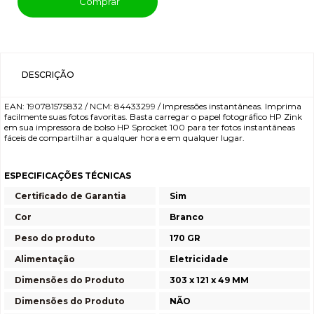
Comprar
DESCRIÇÃO
EAN: 190781575832 / NCM: 84433299 / Impressões instantâneas. Imprima
facilmente suas fotos favoritas. Basta carregar o papel fotográfico HP Zink
em sua impressora de bolso HP Sprocket 100 para ter fotos instantâneas
fáceis de compartilhar a qualquer hora e em qualquer lugar.
ESPECIFICAÇÕES TÉCNICAS
Certificado de Garantia
Sim
Cor
Branco
Peso do produto
170 GR
Alimentação
Eletricidade
Dimensões do Produto
303 x 121 x 49 MM
Dimensões do Produto
NÃO