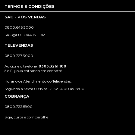
TERMOS E CONDIÇÕES
SAC - PÓS VENDAS
0800.646.3000
SAC@FUJIOKA.INF.BR
TELEVENDAS
0800.727.3000
Adicione o telefone:
0303.3261.100
é o Fujioka entrando em contato!
Horário de Atendimento do Televendas:
Segunda à Sexta 09:15 às 12:15 e 14:00 às 18:00
COBRANÇA
0800.722.5900
Siga, curta e compartilhe