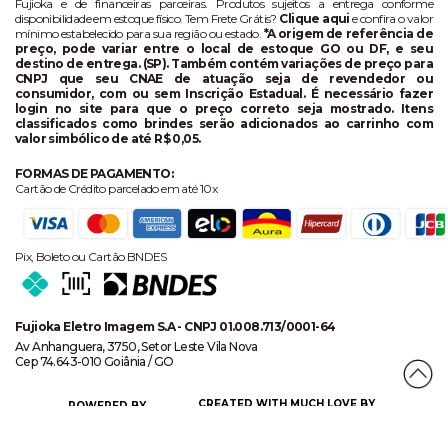
Fujioka e de financeiras parceiras. Produtos sujeitos a entrega conforme
disponibilidade em estoque físico. Tem Frete Grátis?
Clique aqui
e confira o valor
mínimo estabelecido para sua região ou estado.
*A origem de referência de
preço, pode variar entre o local de estoque GO ou DF, e seu
destino de entrega. (SP). Também contém variações de preço para
CNPJ que seu CNAE de atuação seja de revendedor ou
consumidor, com ou sem Inscrição Estadual. É necessário fazer
login no site para que o preço correto seja mostrado. Itens
classificados como brindes serão adicionados ao carrinho com
valor simbólico de até R$ 0,05.
FORMAS DE PAGAMENTO:
Cartão de Crédito parcelado em até 10x
Pix, Boleto ou Cartão BNDES
Fujioka Eletro Imagem S.A - CNPJ 01.008.713/0001-64
Av Anhanguera, 3750, Setor Leste Vila Nova
Cep 74.643-010 Goiânia / GO
CREATED WITH MUCH LOVE BY
POWERED BY