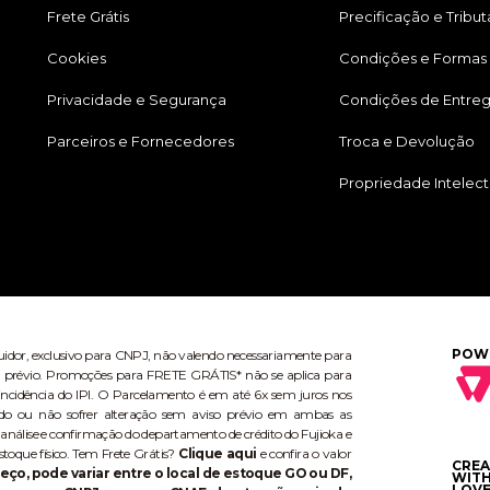
Frete Grátis
Precificação e Tribu
Cookies
Condições e Formas
Privacidade e Segurança
Condições de Entre
Parceiros e Fornecedores
Troca e Devolução
Propriedade Intelect
POW
buidor, exclusivo para CNPJ, não valendo necessariamente para
aviso prévio. Promoções para FRETE GRÁTIS* não se aplica para
ncidência do IPI. O Parcelamento é em até 6x sem juros nos
do ou não sofrer alteração sem aviso prévio em ambas as
 análise e confirmação do departamento de crédito do Fujioka e
stoque físico. Tem Frete Grátis?
Clique aqui
e confira o valor
CRE
eço, pode variar entre o local de estoque GO ou DF,
WIT
LOVE