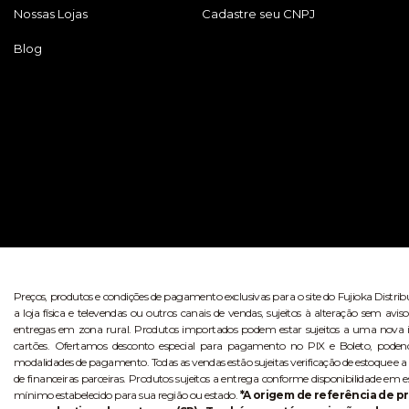
Nossas Lojas
Cadastre seu CNPJ
Blog
Preços, produtos e condições de pagamento exclusivas para o site do Fujioka Distri
a loja física e televendas ou outros canais de vendas, sujeitos à alteração sem 
entregas em zona rural. Produtos importados podem estar sujeitos a uma nova i
cartões. Ofertamos desconto especial para pagamento no PIX e Boleto, poden
modalidades de pagamento. Todas as vendas estão sujeitas verificação de estoque e a
de financeiras parceiras. Produtos sujeitos a entrega conforme disponibilidade em e
mínimo estabelecido para sua região ou estado.
*A origem de referência de pr