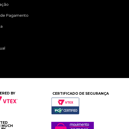
tação
 de Pagamento
ga
ual
ERED BY
CERTIFICADO DE SEGURANÇA
ATED
H MUCH
 BY