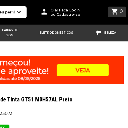
Olá! Faça Login
0
eu perfil
ou Cadastre-se
CAIXAS DE
ELETRODOMÉSTICOS
BELEZA
SOM
 de Tinta GT51 M0H57AL Preto
233073
PIX