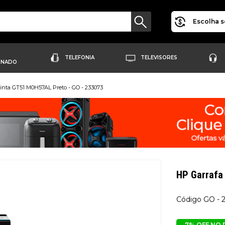
Escolha s
TELEFONIA
TELEVISORES
ONADO
inta GT51 M0H57AL Preto - GO - 233073
HP Garrafa
GO - 
7% OFF NO 