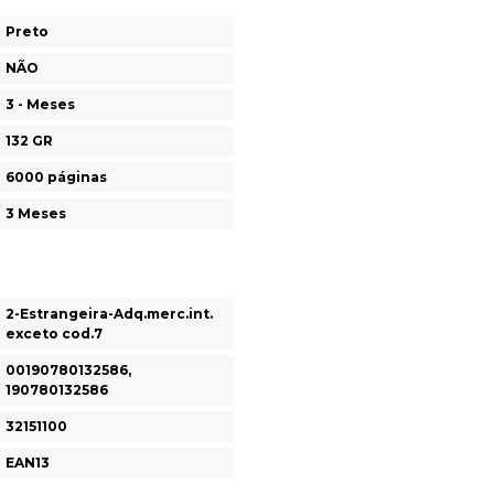
Preto
NÃO
3 - Meses
132 GR
6000 páginas
3 Meses
2-Estrangeira-Adq.merc.int.
exceto cod.7
00190780132586,
190780132586
32151100
EAN13