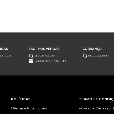
NDAS
SAC - PÓS VENDAS
COBRANÇA
727.3000
0800.646.3000
0800.722.5900
SAC@FUJIOKA.INF.BR
POLÍTICAS
TERMOS E CONDIÇ
Ofertas e Promoções
Adesão e Cadastro d