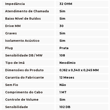
Impedância
32 OHM
Atendimento de Chamada
Sim
Baixo Nível de Ruídos
Sim
Drive MM
30
Graves
Sim
Isolamento Acústico
Sim
Plug
Prata
Sensibilidade DB / MW
108
Tipo de Imã
Neodímio
Dimensões do Produto
0,162 x 0,340 x 0,245 MM
Garantia do Fabricante
12 Meses
Sem Fio
Não
Comprimento do Cabo
1 MT
Controle de Volume
Sim
Sensibilidade
102 DB