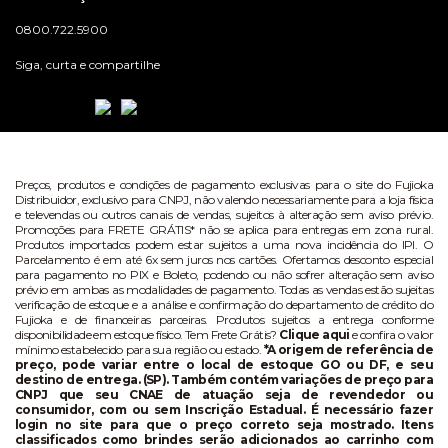
0800.722.5900
Siga, curta e compartilhe
Preços, produtos e condições de pagamento exclusivas para o site do Fujioka
Distribuidor, exclusivo para CNPJ, não valendo necessariamente para a loja física
e televendas ou outros canais de vendas, sujeitos à alteração sem aviso prévio.
Promoções para FRETE GRÁTIS* não se aplica para entregas em zona rural.
Produtos importados podem estar sujeitos a uma nova incidência do IPI. O
Parcelamento é em até 6x sem juros nos cartões. Ofertamos desconto especial
para pagamento no PIX e Boleto, podendo ou não sofrer alteração sem aviso
prévio em ambas as modalidades de pagamento. Todas as vendas estão sujeitas
verificação de estoque e a análise e confirmação do departamento de crédito do
Fujioka e de financeiras parceiras. Produtos sujeitos a entrega conforme
disponibilidade em estoque físico. Tem Frete Grátis?
Clique aqui
e confira o valor
mínimo estabelecido para sua região ou estado.
*A origem de referência de
preço, pode variar entre o local de estoque GO ou DF, e seu
destino de entrega. (SP). Também contém variações de preço para
CNPJ que seu CNAE de atuação seja de revendedor ou
consumidor, com ou sem Inscrição Estadual. É necessário fazer
login no site para que o preço correto seja mostrado. Itens
classificados como brindes serão adicionados ao carrinho com