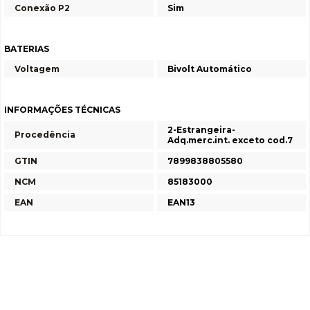
Conexão P2
Sim
BATERIAS
Voltagem
Bivolt Automático
INFORMAÇÕES TÉCNICAS
2-Estrangeira-
Procedência
Adq.merc.int. exceto cod.7
GTIN
7899838805580
NCM
85183000
EAN
EAN13