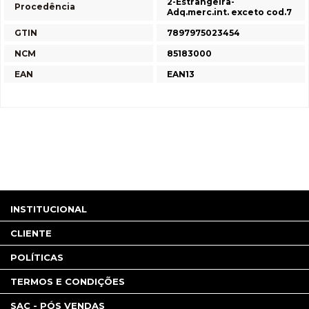
2-Estrangeira-
Procedência
Adq.merc.int. exceto cod.7
GTIN
7897975023454
NCM
85183000
EAN
EAN13
INSTITUCIONAL
CLIENTE
POLÍTICAS
TERMOS E CONDIÇÕES
SAC - PÓS VENDAS