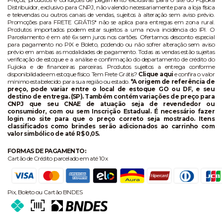
Distribuidor, exclusivo para CNPJ, não valendo necessariamente para a loja física
e televendas ou outros canais de vendas, sujeitos à alteração sem aviso prévio.
Promoções para FRETE GRÁTIS* não se aplica para entregas em zona rural.
Produtos importados podem estar sujeitos a uma nova incidência do IPI. O
Parcelamento é em até 6x sem juros nos cartões. Ofertamos desconto especial
para pagamento no PIX e Boleto, podendo ou não sofrer alteração sem aviso
prévio em ambas as modalidades de pagamento. Todas as vendas estão sujeitas
verificação de estoque e a análise e confirmação do departamento de crédito do
Fujioka e de financeiras parceiras. Produtos sujeitos a entrega conforme
disponibilidade em estoque físico. Tem Frete Grátis?
Clique aqui
e confira o valor
mínimo estabelecido para sua região ou estado.
*A origem de referência de
preço, pode variar entre o local de estoque GO ou DF, e seu
destino de entrega. (SP). Também contém variações de preço para
CNPJ que seu CNAE de atuação seja de revendedor ou
consumidor, com ou sem Inscrição Estadual. É necessário fazer
login no site para que o preço correto seja mostrado. Itens
classificados como brindes serão adicionados ao carrinho com
valor simbólico de até R$ 0,05.
FORMAS DE PAGAMENTO:
Cartão de Crédito parcelado em até 10x
Pix, Boleto ou Cartão BNDES