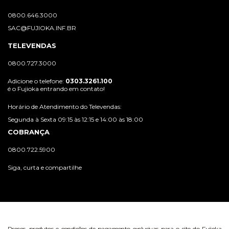
0800.646.3000
SAC@FUJIOKA.INF.BR
TELEVENDAS
0800.727.3000
Adicione o telefone:
0303.3261.100
é o Fujioka entrando em contato!
Horário de Atendimento do Televendas:
Segunda à Sexta 09:15 às 12:15 e 14:00 às 18:00
COBRANÇA
0800.722.5900
Siga, curta e compartilhe
Preços, produtos e condições de pagamento exclusivas para o site do Fujioka