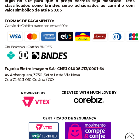
login no site para que o preço correto seja mostrado. Itens
classificados como brindes serão adicionados ao carrinho com
valor simbólico de até R$ 0,05.
FORMAS DE PAGAMENTO:
Cartão de Crédito parcelado em até 10x
Pix, Boleto ou Cartão BNDES
Fujioka Eletro Imagem S.A - CNPJ 01.008.713/0001-64
Av Anhanguera, 3750, Setor Leste Vila Nova
Cep 74.643-010 Goiânia / GO
CREATED WITH MUCH LOVE BY
POWERED BY
CERTIFICADO DE SEGURANÇA