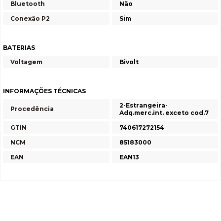
Bluetooth
Não
Conexão P2
Sim
BATERIAS
Voltagem
Bivolt
INFORMAÇÕES TÉCNICAS
2-Estrangeira-
Procedência
Adq.merc.int. exceto cod.7
GTIN
740617272154
NCM
85183000
EAN
EAN13