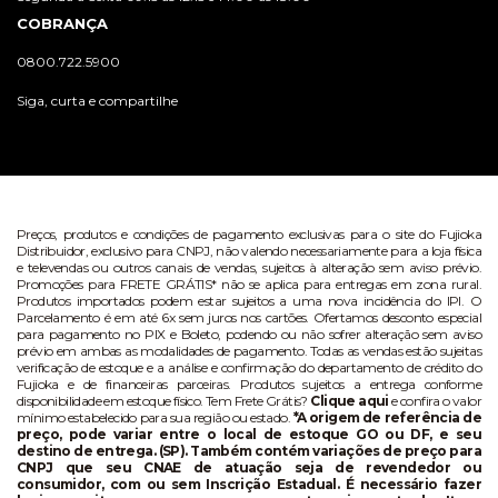
COBRANÇA
0800.722.5900
Siga, curta e compartilhe
Preços, produtos e condições de pagamento exclusivas para o site do Fujioka
Distribuidor, exclusivo para CNPJ, não valendo necessariamente para a loja física
e televendas ou outros canais de vendas, sujeitos à alteração sem aviso prévio.
Promoções para FRETE GRÁTIS* não se aplica para entregas em zona rural.
Produtos importados podem estar sujeitos a uma nova incidência do IPI. O
Parcelamento é em até 6x sem juros nos cartões. Ofertamos desconto especial
para pagamento no PIX e Boleto, podendo ou não sofrer alteração sem aviso
prévio em ambas as modalidades de pagamento. Todas as vendas estão sujeitas
verificação de estoque e a análise e confirmação do departamento de crédito do
Fujioka e de financeiras parceiras. Produtos sujeitos a entrega conforme
disponibilidade em estoque físico. Tem Frete Grátis?
Clique aqui
e confira o valor
mínimo estabelecido para sua região ou estado.
*A origem de referência de
preço, pode variar entre o local de estoque GO ou DF, e seu
destino de entrega. (SP). Também contém variações de preço para
CNPJ que seu CNAE de atuação seja de revendedor ou
consumidor, com ou sem Inscrição Estadual. É necessário fazer