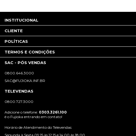
INSTITUCIONAL
CLIENTE
POLÍTICAS
TERMOS E CONDIÇÕES
SAC - PÓS VENDAS
0800.646.3000
SAC@FUJIOKA.INF.BR
TELEVENDAS
0800.727.3000
Adicione o telefone:
0303.3261.100
é o Fujioka entrando em contato!
Horário de Atendimento do Televendas:
Segunda à Sexta 09:15 às 12:15 e 14:00 às 18:00