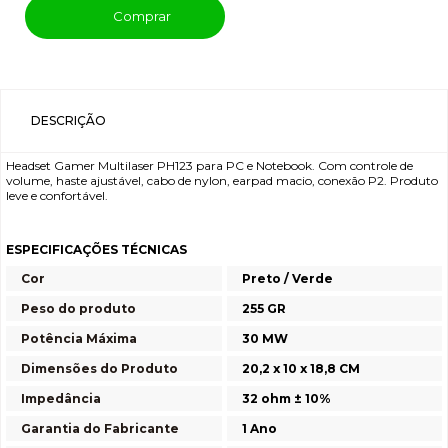
Comprar
DESCRIÇÃO
Headset Gamer Multilaser PH123 para PC e Notebook. Com controle de
volume, haste ajustável, cabo de nylon, earpad macio, conexão P2. Produto
leve e confortável.
ESPECIFICAÇÕES TÉCNICAS
Cor
Preto / Verde
Peso do produto
255 GR
Potência Máxima
30 MW
Dimensões do Produto
20,2 x 10 x 18,8 CM
Impedância
32 ohm ± 10%
Garantia do Fabricante
1 Ano