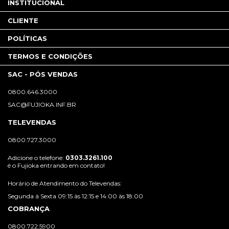
INSTITUCIONAL
CLIENTE
POLÍTICAS
TERMOS E CONDIÇÕES
SAC - PÓS VENDAS
0800.646.3000
SAC@FUJIOKA.INF.BR
TELEVENDAS
0800.727.3000
Adicione o telefone:
0303.3261.100
é o Fujioka entrando em contato!
Horário de Atendimento do Televendas:
Segunda à Sexta 09:15 às 12:15 e 14:00 às 18:00
COBRANÇA
0800.722.5900