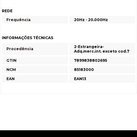
REDE
Frequência
20Hz - 20.000Hz
INFORMAÇÕES TÉCNICAS
2-Estrangeira-
Procedência
Adq.merc.int. exceto cod.7
GTIN
7899838802695
NCM
85183000
EAN
EAN13