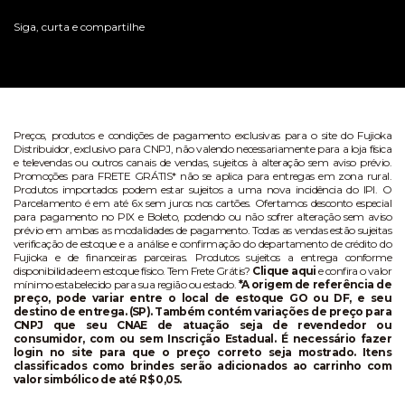
Siga, curta e compartilhe
Preços, produtos e condições de pagamento exclusivas para o site do Fujioka
Distribuidor, exclusivo para CNPJ, não valendo necessariamente para a loja física
e televendas ou outros canais de vendas, sujeitos à alteração sem aviso prévio.
Promoções para FRETE GRÁTIS* não se aplica para entregas em zona rural.
Produtos importados podem estar sujeitos a uma nova incidência do IPI. O
Parcelamento é em até 6x sem juros nos cartões. Ofertamos desconto especial
para pagamento no PIX e Boleto, podendo ou não sofrer alteração sem aviso
prévio em ambas as modalidades de pagamento. Todas as vendas estão sujeitas
verificação de estoque e a análise e confirmação do departamento de crédito do
Fujioka e de financeiras parceiras. Produtos sujeitos a entrega conforme
disponibilidade em estoque físico. Tem Frete Grátis?
Clique aqui
e confira o valor
mínimo estabelecido para sua região ou estado.
*A origem de referência de
preço, pode variar entre o local de estoque GO ou DF, e seu
destino de entrega. (SP). Também contém variações de preço para
CNPJ que seu CNAE de atuação seja de revendedor ou
consumidor, com ou sem Inscrição Estadual. É necessário fazer
login no site para que o preço correto seja mostrado. Itens
classificados como brindes serão adicionados ao carrinho com
valor simbólico de até R$ 0,05.