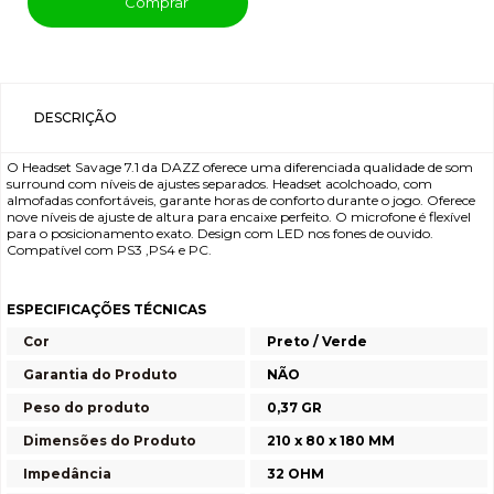
Comprar
DESCRIÇÃO
O Headset Savage 7.1 da DAZZ oferece uma diferenciada qualidade de som
surround com níveis de ajustes separados. Headset acolchoado, com
almofadas confortáveis, garante horas de conforto durante o jogo. Oferece
nove níveis de ajuste de altura para encaixe perfeito. O microfone é flexível
para o posicionamento exato. Design com LED nos fones de ouvido.
Compatível com PS3 ,PS4 e PC.
ESPECIFICAÇÕES TÉCNICAS
Cor
Preto / Verde
Garantia do Produto
NÃO
Peso do produto
0,37 GR
Dimensões do Produto
210 x 80 x 180 MM
Impedância
32 OHM