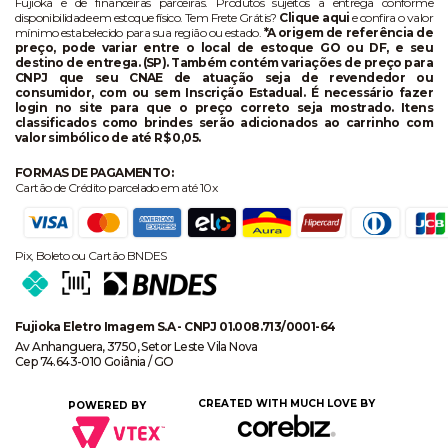
Fujioka e de financeiras parceiras. Produtos sujeitos a entrega conforme
disponibilidade em estoque físico. Tem Frete Grátis?
Clique aqui
e confira o valor
mínimo estabelecido para sua região ou estado.
*A origem de referência de
preço, pode variar entre o local de estoque GO ou DF, e seu
destino de entrega. (SP). Também contém variações de preço para
CNPJ que seu CNAE de atuação seja de revendedor ou
consumidor, com ou sem Inscrição Estadual. É necessário fazer
login no site para que o preço correto seja mostrado. Itens
classificados como brindes serão adicionados ao carrinho com
valor simbólico de até R$ 0,05.
FORMAS DE PAGAMENTO:
Cartão de Crédito parcelado em até 10x
Pix, Boleto ou Cartão BNDES
Fujioka Eletro Imagem S.A - CNPJ 01.008.713/0001-64
Av Anhanguera, 3750, Setor Leste Vila Nova
Cep 74.643-010 Goiânia / GO
CREATED WITH MUCH LOVE BY
POWERED BY