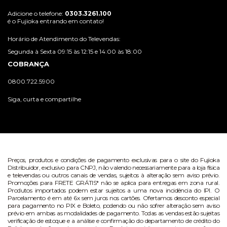
Adicione o telefone:
0303.3261.100
é o Fujioka entrando em contato!
Horário de Atendimento do Televendas:
Segunda à Sexta 09:15 às 12:15 e 14:00 às 18:00
COBRANÇA
0800.722.5900
Siga, curta e compartilhe
Preços, produtos e condições de pagamento exclusivas para o site do Fujioka
Distribuidor, exclusivo para CNPJ, não valendo necessariamente para a loja física
e televendas ou outros canais de vendas, sujeitos à alteração sem aviso prévio.
Promoções para FRETE GRÁTIS* não se aplica para entregas em zona rural.
Produtos importados podem estar sujeitos a uma nova incidência do IPI. O
Parcelamento é em até 6x sem juros nos cartões. Ofertamos desconto especial
para pagamento no PIX e Boleto, podendo ou não sofrer alteração sem aviso
prévio em ambas as modalidades de pagamento. Todas as vendas estão sujeitas
verificação de estoque e a análise e confirmação do departamento de crédito do