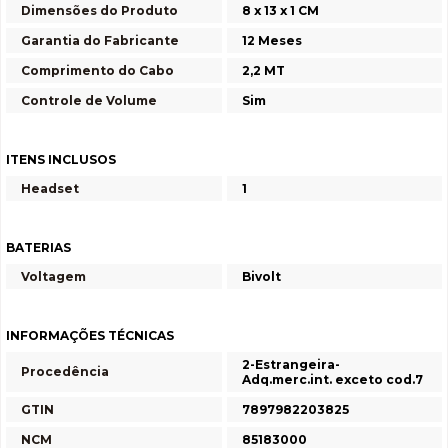
Dimensões do Produto
8 x 13 x 1 CM
Garantia do Fabricante
12 Meses
Comprimento do Cabo
2,2 MT
Controle de Volume
Sim
ITENS INCLUSOS
Headset
1
BATERIAS
Voltagem
Bivolt
INFORMAÇÕES TÉCNICAS
2-Estrangeira-
Procedência
Adq.merc.int. exceto cod.7
GTIN
7897982203825
NCM
85183000