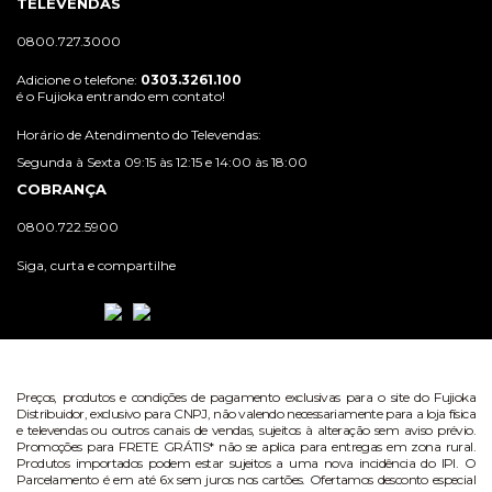
TELEVENDAS
0800.727.3000
Adicione o telefone:
0303.3261.100
é o Fujioka entrando em contato!
Horário de Atendimento do Televendas:
Segunda à Sexta 09:15 às 12:15 e 14:00 às 18:00
COBRANÇA
0800.722.5900
Siga, curta e compartilhe
Preços, produtos e condições de pagamento exclusivas para o site do Fujioka
Distribuidor, exclusivo para CNPJ, não valendo necessariamente para a loja física
e televendas ou outros canais de vendas, sujeitos à alteração sem aviso prévio.
Promoções para FRETE GRÁTIS* não se aplica para entregas em zona rural.
Produtos importados podem estar sujeitos a uma nova incidência do IPI. O
Parcelamento é em até 6x sem juros nos cartões. Ofertamos desconto especial