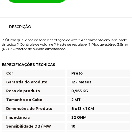
DESCRIÇÃO
? Ótima qualidade de som e captação de voz ? Acabamento em laminado
sintético ? Controle de volume ? Haste de regulável ? Plugue estéreo 3,5mm
(P2) ? Protetor de ouvido almofadado
ESPECIFICAÇÕES TÉCNICAS
Cor
Preto
Garantia do Produto
12 - Meses
Peso do produto
0,965 KG
Tamanho do Cabo
2 MT
Dimensões do Produto
8 x 13 x 1 CM
Impedância
32 OHM
Sensibilidade DB / MW
10