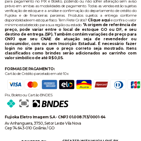
para pagamento no PIX e Boleto, podendo ou não sofrer alteração sem aviso
prévio em ambas as modalidades de pagamento. Todas as vendas estão sujeitas
verificação de estoque e a análise e confirmação do departamento de crédito do
Fujioka e de financeiras parceiras. Produtos sujeitos a entrega conforme
disponibilidade em estoque físico. Tem Frete Grátis?
Clique aqui
e confira o valor
mínimo estabelecido para sua região ou estado.
*A origem de referência de
preço, pode variar entre o local de estoque GO ou DF, e seu
destino de entrega. (SP). Também contém variações de preço para
CNPJ que seu CNAE de atuação seja de revendedor ou
consumidor, com ou sem Inscrição Estadual. É necessário fazer
login no site para que o preço correto seja mostrado. Itens
classificados como brindes serão adicionados ao carrinho com
valor simbólico de até R$ 0,05.
FORMAS DE PAGAMENTO:
Cartão de Crédito parcelado em até 10x
Pix, Boleto ou Cartão BNDES
Fujioka Eletro Imagem S.A - CNPJ 01.008.713/0001-64
Av Anhanguera, 3750, Setor Leste Vila Nova
Cep 74.643-010 Goiânia / GO