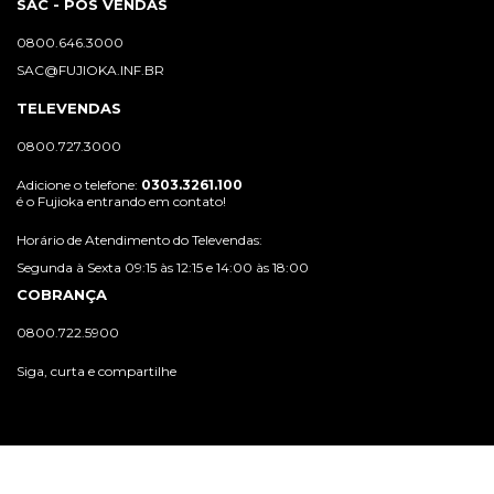
SAC - PÓS VENDAS
0800.646.3000
SAC@FUJIOKA.INF.BR
TELEVENDAS
0800.727.3000
Adicione o telefone:
0303.3261.100
é o Fujioka entrando em contato!
Horário de Atendimento do Televendas:
Segunda à Sexta 09:15 às 12:15 e 14:00 às 18:00
COBRANÇA
0800.722.5900
Siga, curta e compartilhe