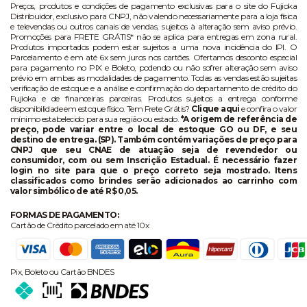
Preços, produtos e condições de pagamento exclusivas para o site do Fujioka
Distribuidor, exclusivo para CNPJ, não valendo necessariamente para a loja física
e televendas ou outros canais de vendas, sujeitos à alteração sem aviso prévio.
Promoções para FRETE GRÁTIS* não se aplica para entregas em zona rural.
Produtos importados podem estar sujeitos a uma nova incidência do IPI. O
Parcelamento é em até 6x sem juros nos cartões. Ofertamos desconto especial
para pagamento no PIX e Boleto, podendo ou não sofrer alteração sem aviso
prévio em ambas as modalidades de pagamento. Todas as vendas estão sujeitas
verificação de estoque e a análise e confirmação do departamento de crédito do
Fujioka e de financeiras parceiras. Produtos sujeitos a entrega conforme
disponibilidade em estoque físico. Tem Frete Grátis?
Clique aqui
e confira o valor
mínimo estabelecido para sua região ou estado.
*A origem de referência de
preço, pode variar entre o local de estoque GO ou DF, e seu
destino de entrega. (SP). Também contém variações de preço para
CNPJ que seu CNAE de atuação seja de revendedor ou
consumidor, com ou sem Inscrição Estadual. É necessário fazer
login no site para que o preço correto seja mostrado. Itens
classificados como brindes serão adicionados ao carrinho com
valor simbólico de até R$ 0,05.
FORMAS DE PAGAMENTO:
Cartão de Crédito parcelado em até 10x
Pix, Boleto ou Cartão BNDES