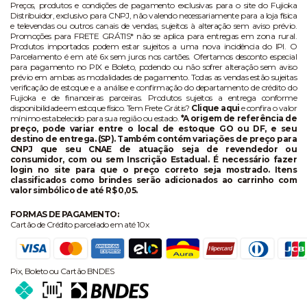
Preços, produtos e condições de pagamento exclusivas para o site do Fujioka
Distribuidor, exclusivo para CNPJ, não valendo necessariamente para a loja física
e televendas ou outros canais de vendas, sujeitos à alteração sem aviso prévio.
Promoções para FRETE GRÁTIS* não se aplica para entregas em zona rural.
Produtos importados podem estar sujeitos a uma nova incidência do IPI. O
Parcelamento é em até 6x sem juros nos cartões. Ofertamos desconto especial
para pagamento no PIX e Boleto, podendo ou não sofrer alteração sem aviso
prévio em ambas as modalidades de pagamento. Todas as vendas estão sujeitas
verificação de estoque e a análise e confirmação do departamento de crédito do
Fujioka e de financeiras parceiras. Produtos sujeitos a entrega conforme
disponibilidade em estoque físico. Tem Frete Grátis?
Clique aqui
e confira o valor
mínimo estabelecido para sua região ou estado.
*A origem de referência de
preço, pode variar entre o local de estoque GO ou DF, e seu
destino de entrega. (SP). Também contém variações de preço para
CNPJ que seu CNAE de atuação seja de revendedor ou
consumidor, com ou sem Inscrição Estadual. É necessário fazer
login no site para que o preço correto seja mostrado. Itens
classificados como brindes serão adicionados ao carrinho com
valor simbólico de até R$ 0,05.
FORMAS DE PAGAMENTO:
Cartão de Crédito parcelado em até 10x
Pix, Boleto ou Cartão BNDES