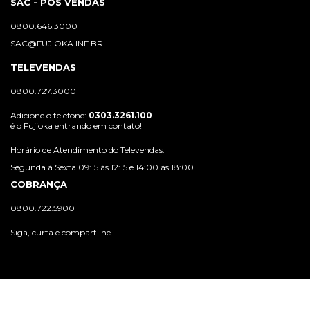
SAC - PÓS VENDAS
0800.646.3000
SAC@FUJIOKA.INF.BR
TELEVENDAS
0800.727.3000
Adicione o telefone:
0303.3261.100
é o Fujioka entrando em contato!
Horário de Atendimento do Televendas:
Segunda à Sexta 09:15 às 12:15 e 14:00 às 18:00
COBRANÇA
0800.722.5900
Siga, curta e compartilhe