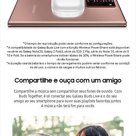
*O tempo de reprodução pode variar conforme as configurações.
*A compatibilidade do Galaxy Buds Live com a função Wireless PowerShare está disponível
na série do Galaxy Note20, Galaxy Z Fold2, série do S20, Z Flip, série do Note 10, série do S
10 e Fold. Se a bateria do smartphone estiver abaixo de 30%, o Wireless PowerShare pode
rá não funcionar.
*A duração real da bateria e o tempo de carregamento podem variar conforme as condiçõ
es de uso, o número de cargas e muitos outros fatores.
Compartilhe e ouça com um amigo
Compartilhe a música sem compartilhar seus fones de ouvido. Com
Buds Together, é só conectar seu Galaxy Buds Live e o do seu
amigo ao seu smartphone para ouvir suas playlists favoritas juntos.
A música não terá fim para vocês.