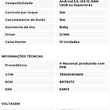
Android 5.0, iOS 10, RAM
Compatibilidade
1,5GB ou Superiores
Controle por toque
Sim
Cancelamento de Ruído
Sim
Assistente de Voz
Bixby
Driver
12 MM
Caixa Master
10 Unidades
INFORMAÇÕES TÉCNICAS
4-Nacional, produzido com
Procedência
PPB
GTIN
7892509116619
NCM
85176272
EAN
EAN13
VOLTAGEM