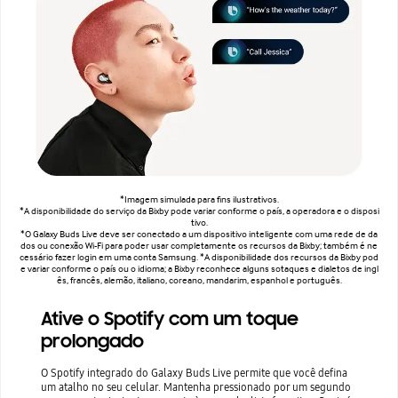
*Imagem simulada para fins ilustrativos.
*A disponibilidade do serviço da Bixby pode variar conforme o país, a operadora e o disposi
tivo.
*O Galaxy Buds Live deve ser conectado a um dispositivo inteligente com uma rede de da
dos ou conexão Wi-Fi para poder usar completamente os recursos da Bixby; também é ne
cessário fazer login em uma conta Samsung.
*A disponibilidade dos recursos da Bixby pod
e variar conforme o país ou o idioma; a Bixby reconhece alguns sotaques e dialetos de ingl
ês, francês, alemão, italiano, coreano, mandarim, espanhol e português.
Ative o Spotify com um toque
prolongado
O Spotify integrado do Galaxy Buds Live permite que você defina
um atalho no seu celular. Mantenha pressionado por um segundo