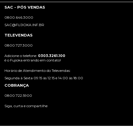
SAC - PÓS VENDAS
0800.646.3000
SAC@FUJIOKA.INF.BR
TELEVENDAS
0800.727.3000
Adicione o telefone:
0303.3261.100
é o Fujioka entrando em contato!
Horário de Atendimento do Televendas:
Segunda à Sexta 09:15 às 12:15 e 14:00 às 18:00
COBRANÇA
0800.722.5900
Siga, curta e compartilhe