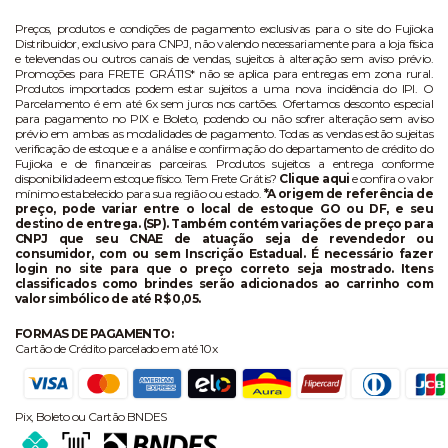
Preços, produtos e condições de pagamento exclusivas para o site do Fujioka
Distribuidor, exclusivo para CNPJ, não valendo necessariamente para a loja física
e televendas ou outros canais de vendas, sujeitos à alteração sem aviso prévio.
Promoções para FRETE GRÁTIS* não se aplica para entregas em zona rural.
Produtos importados podem estar sujeitos a uma nova incidência do IPI. O
Parcelamento é em até 6x sem juros nos cartões. Ofertamos desconto especial
para pagamento no PIX e Boleto, podendo ou não sofrer alteração sem aviso
prévio em ambas as modalidades de pagamento. Todas as vendas estão sujeitas
verificação de estoque e a análise e confirmação do departamento de crédito do
Fujioka e de financeiras parceiras. Produtos sujeitos a entrega conforme
disponibilidade em estoque físico. Tem Frete Grátis?
Clique aqui
e confira o valor
mínimo estabelecido para sua região ou estado.
*A origem de referência de
preço, pode variar entre o local de estoque GO ou DF, e seu
destino de entrega. (SP). Também contém variações de preço para
CNPJ que seu CNAE de atuação seja de revendedor ou
consumidor, com ou sem Inscrição Estadual. É necessário fazer
login no site para que o preço correto seja mostrado. Itens
classificados como brindes serão adicionados ao carrinho com
valor simbólico de até R$ 0,05.
FORMAS DE PAGAMENTO:
Cartão de Crédito parcelado em até 10x
Pix, Boleto ou Cartão BNDES