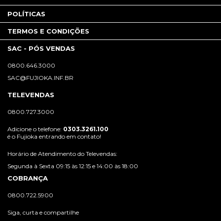
POLÍTICAS
TERMOS E CONDIÇÕES
SAC - PÓS VENDAS
0800.646.3000
SAC@FUJIOKA.INF.BR
TELEVENDAS
0800.727.3000
Adicione o telefone:
0303.3261.100
é o Fujioka entrando em contato!
Horário de Atendimento do Televendas:
Segunda à Sexta 09:15 às 12:15 e 14:00 às 18:00
COBRANÇA
0800.722.5900
Siga, curta e compartilhe