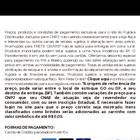
Preços, produtos e condições de pagamento exclusivas para o site do Fujioka
Distribuidor, exclusivo para CNPJ, não valendo necessariamente para a loja física
e televendas ou outros canais de vendas, sujeitos à alteração sem aviso prévio.
Promoções para FRETE GRÁTIS* não se aplica para entregas em zona rural.
Produtos importados podem estar sujeitos a uma nova incidência do IPI. O
Parcelamento é em até 6x sem juros nos cartões. Ofertamos desconto especial
para pagamento no PIX e Boleto, podendo ou não sofrer alteração sem aviso
prévio em ambas as modalidades de pagamento. Todas as vendas estão sujeitas
verificação de estoque e a análise e confirmação do departamento de crédito do
Fujioka e de financeiras parceiras. Produtos sujeitos a entrega conforme
disponibilidade em estoque físico. Tem Frete Grátis?
Clique aqui
e confira o valor
mínimo estabelecido para sua região ou estado.
*A origem de referência de
preço, pode variar entre o local de estoque GO ou DF, e seu
destino de entrega. (SP). Também contém variações de preço para
CNPJ que seu CNAE de atuação seja de revendedor ou
consumidor, com ou sem Inscrição Estadual. É necessário fazer
login no site para que o preço correto seja mostrado. Itens
classificados como brindes serão adicionados ao carrinho com
valor simbólico de até R$ 0,05.
FORMAS DE PAGAMENTO:
Cartão de Crédito parcelado em até 10x