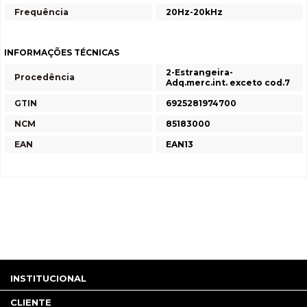
Frequência
20Hz-20kHz
INFORMAÇÕES TÉCNICAS
2-Estrangeira-
Procedência
Adq.merc.int. exceto cod.7
GTIN
6925281974700
NCM
85183000
EAN
EAN13
INSTITUCIONAL
CLIENTE