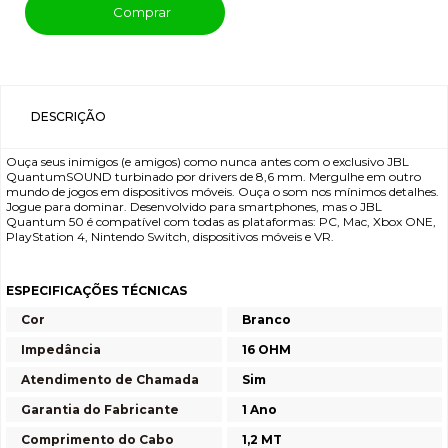
Comprar
DESCRIÇÃO
Ouça seus inimigos (e amigos) como nunca antes com o exclusivo JBL
QuantumSOUND turbinado por drivers de 8,6 mm. Mergulhe em outro
mundo de jogos em dispositivos móveis. Ouça o som nos mínimos detalhes.
Jogue para dominar. Desenvolvido para smartphones, mas o JBL
Quantum 50 é compatível com todas as plataformas: PC, Mac, Xbox ONE,
PlayStation 4, Nintendo Switch, dispositivos móveis e VR.
ESPECIFICAÇÕES TÉCNICAS
Cor
Branco
Impedância
16 OHM
Atendimento de Chamada
Sim
Garantia do Fabricante
1 Ano
Comprimento do Cabo
1,2 MT