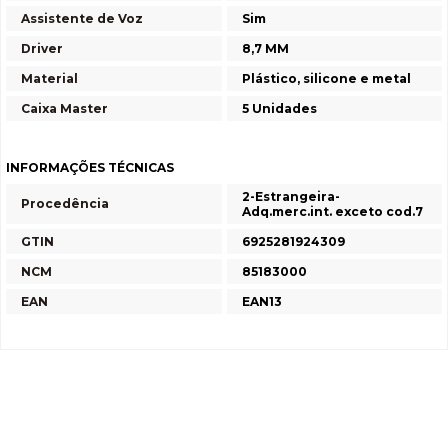
Assistente de Voz
Sim
Driver
8,7 MM
Material
Plástico, silicone e metal
Caixa Master
5 Unidades
INFORMAÇÕES TÉCNICAS
2-Estrangeira-
Procedência
Adq.merc.int. exceto cod.7
GTIN
6925281924309
NCM
85183000
EAN
EAN13