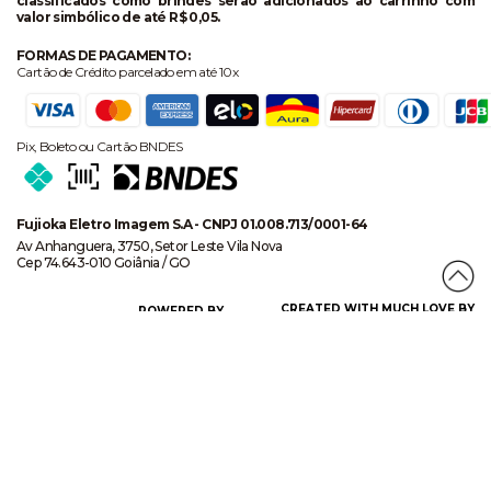
classificados como brindes serão adicionados ao carrinho com
valor simbólico de até R$ 0,05.
FORMAS DE PAGAMENTO:
Cartão de Crédito parcelado em até 10x
Pix, Boleto ou Cartão BNDES
Fujioka Eletro Imagem S.A - CNPJ 01.008.713/0001-64
Av Anhanguera, 3750, Setor Leste Vila Nova
Cep 74.643-010 Goiânia / GO
CREATED WITH MUCH LOVE BY
POWERED BY
CERTIFICADO DE SEGURANÇA