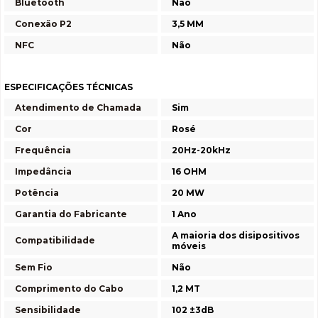
Bluetooth
Não
Conexão P2
3,5 MM
NFC
Não
ESPECIFICAÇÕES TÉCNICAS
Atendimento de Chamada
Sim
Cor
Rosé
Frequência
20Hz-20kHz
Impedância
16 OHM
Potência
20 MW
Garantia do Fabricante
1 Ano
A maioria dos disipositivos
Compatibilidade
móveis
Sem Fio
Não
Comprimento do Cabo
1,2 MT
Sensibilidade
102 ±3dB