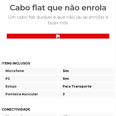
Cabo flat que não enrola
Um cabo flat durável e que não vai se enrolar e
fazer nós.
ITENS INCLUSOS
Microfone
Sim
P2
Sim
Estojo
Para Transporte
Ponteira Auricular
3
CONECTIVIDADE