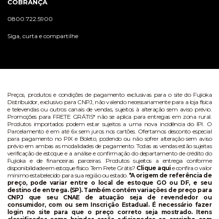
COBRANÇA
0800.722.5900
Siga, curta e compartilhe
Preços, produtos e condições de pagamento exclusivas para o site do Fujioka
Distribuidor, exclusivo para CNPJ, não valendo necessariamente para a loja física
e televendas ou outros canais de vendas, sujeitos à alteração sem aviso prévio.
Promoções para FRETE GRÁTIS* não se aplica para entregas em zona rural.
Produtos importados podem estar sujeitos a uma nova incidência do IPI. O
Parcelamento é em até 6x sem juros nos cartões. Ofertamos desconto especial
para pagamento no PIX e Boleto, podendo ou não sofrer alteração sem aviso
prévio em ambas as modalidades de pagamento. Todas as vendas estão sujeitas
verificação de estoque e a análise e confirmação do departamento de crédito do
Fujioka e de financeiras parceiras. Produtos sujeitos a entrega conforme
disponibilidade em estoque físico. Tem Frete Grátis?
Clique aqui
e confira o valor
mínimo estabelecido para sua região ou estado.
*A origem de referência de
preço, pode variar entre o local de estoque GO ou DF, e seu
destino de entrega. (SP). Também contém variações de preço para
CNPJ que seu CNAE de atuação seja de revendedor ou
consumidor, com ou sem Inscrição Estadual. É necessário fazer
login no site para que o preço correto seja mostrado. Itens