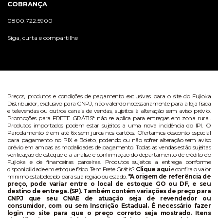
COBRANÇA
0800.722.5900
Siga, curta e compartilhe
Preços, produtos e condições de pagamento exclusivas para o site do Fujioka
Distribuidor, exclusivo para CNPJ, não valendo necessariamente para a loja física
e televendas ou outros canais de vendas, sujeitos à alteração sem aviso prévio.
Promoções para FRETE GRÁTIS* não se aplica para entregas em zona rural.
Produtos importados podem estar sujeitos a uma nova incidência do IPI. O
Parcelamento é em até 6x sem juros nos cartões. Ofertamos desconto especial
para pagamento no PIX e Boleto, podendo ou não sofrer alteração sem aviso
prévio em ambas as modalidades de pagamento. Todas as vendas estão sujeitas
verificação de estoque e a análise e confirmação do departamento de crédito do
Fujioka e de financeiras parceiras. Produtos sujeitos a entrega conforme
disponibilidade em estoque físico. Tem Frete Grátis?
Clique aqui
e confira o valor
mínimo estabelecido para sua região ou estado.
*A origem de referência de
preço, pode variar entre o local de estoque GO ou DF, e seu
destino de entrega. (SP). Também contém variações de preço para
CNPJ que seu CNAE de atuação seja de revendedor ou
consumidor, com ou sem Inscrição Estadual. É necessário fazer
login no site para que o preço correto seja mostrado. Itens