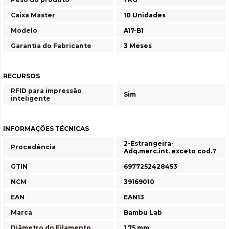
Caixa Master
10 Unidades
Modelo
A17-B1
Garantia do Fabricante
3 Meses
RECURSOS
RFID para impressão
Sim
inteligente
INFORMAÇÕES TÉCNICAS
2-Estrangeira-
Procedência
Adq.merc.int. exceto cod.7
GTIN
6977252428453
NCM
39169010
EAN
EAN13
Marca
Bambu Lab
Diâmetro do Filamento
1,75 mm