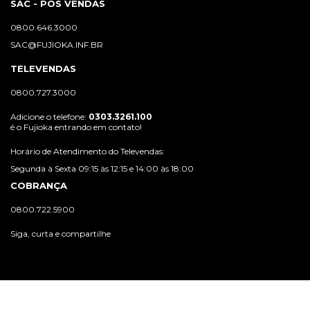
SAC - PÓS VENDAS
0800.646.3000
SAC@FUJIOKA.INF.BR
TELEVENDAS
0800.727.3000
Adicione o telefone:
0303.3261.100
é o Fujioka entrando em contato!
Horário de Atendimento do Televendas:
Segunda à Sexta 09:15 às 12:15 e 14:00 às 18:00
COBRANÇA
0800.722.5900
Siga, curta e compartilhe