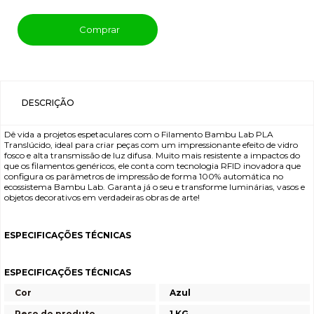
Comprar
DESCRIÇÃO
Dê vida a projetos espetaculares com o Filamento Bambu Lab PLA
Translúcido, ideal para criar peças com um impressionante efeito de vidro
fosco e alta transmissão de luz difusa. Muito mais resistente a impactos do
que os filamentos genéricos, ele conta com tecnologia RFID inovadora que
configura os parâmetros de impressão de forma 100% automática no
ecossistema Bambu Lab. Garanta já o seu e transforme luminárias, vasos e
objetos decorativos em verdadeiras obras de arte!
ESPECIFICAÇÕES TÉCNICAS
ESPECIFICAÇÕES TÉCNICAS
Cor
Azul
Peso do produto
1 KG