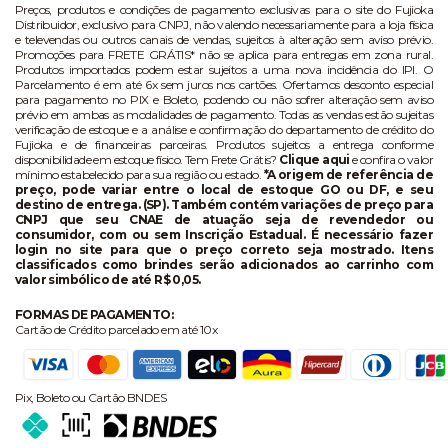
Preços, produtos e condições de pagamento exclusivas para o site do Fujioka
Distribuidor, exclusivo para CNPJ, não valendo necessariamente para a loja física
e televendas ou outros canais de vendas, sujeitos à alteração sem aviso prévio.
Promoções para FRETE GRÁTIS* não se aplica para entregas em zona rural.
Produtos importados podem estar sujeitos a uma nova incidência do IPI. O
Parcelamento é em até 6x sem juros nos cartões. Ofertamos desconto especial
para pagamento no PIX e Boleto, podendo ou não sofrer alteração sem aviso
prévio em ambas as modalidades de pagamento. Todas as vendas estão sujeitas
verificação de estoque e a análise e confirmação do departamento de crédito do
Fujioka e de financeiras parceiras. Produtos sujeitos a entrega conforme
disponibilidade em estoque físico. Tem Frete Grátis?
Clique aqui
e confira o valor
mínimo estabelecido para sua região ou estado.
*A origem de referência de
preço, pode variar entre o local de estoque GO ou DF, e seu
destino de entrega. (SP). Também contém variações de preço para
CNPJ que seu CNAE de atuação seja de revendedor ou
consumidor, com ou sem Inscrição Estadual. É necessário fazer
login no site para que o preço correto seja mostrado. Itens
classificados como brindes serão adicionados ao carrinho com
valor simbólico de até R$ 0,05.
FORMAS DE PAGAMENTO:
Cartão de Crédito parcelado em até 10x
Pix, Boleto ou Cartão BNDES