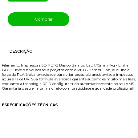
Comprar
DESCRIÇÃO
Filamento Impressora 3D PETG Básico Bambu Lab 1.75mm 1kg - Linha
GOO Eleve o nível dos seus projetos com o PETG Bambu Lab, que une a
força do PLA à alta tenacidade para criar peças ultraresistentes a impactos,
água e raios UV. Sua fórmula avançada garante superfícies muito mais lisas,
enquanto a tecnologia RFID configura tudo automaticamente no seu AMS.
Garanta já o seu e imprima direto com praticidade e qualidade profissional!
ESPECIFICAÇÕES TÉCNICAS