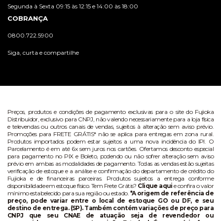
Segunda à Sexta 09:15 às 12:15 e 14:00 às 18:00
COBRANÇA
0800.722.5900
Siga, curta e compartilhe
Preços, produtos e condições de pagamento exclusivas para o site do Fujioka
Distribuidor, exclusivo para CNPJ, não valendo necessariamente para a loja física
e televendas ou outros canais de vendas, sujeitos à alteração sem aviso prévio.
Promoções para FRETE GRÁTIS* não se aplica para entregas em zona rural.
Produtos importados podem estar sujeitos a uma nova incidência do IPI. O
Parcelamento é em até 6x sem juros nos cartões. Ofertamos desconto especial
para pagamento no PIX e Boleto, podendo ou não sofrer alteração sem aviso
prévio em ambas as modalidades de pagamento. Todas as vendas estão sujeitas
verificação de estoque e a análise e confirmação do departamento de crédito do
Fujioka e de financeiras parceiras. Produtos sujeitos a entrega conforme
disponibilidade em estoque físico. Tem Frete Grátis?
Clique aqui
e confira o valor
mínimo estabelecido para sua região ou estado.
*A origem de referência de
preço, pode variar entre o local de estoque GO ou DF, e seu
destino de entrega. (SP). Também contém variações de preço para
CNPJ que seu CNAE de atuação seja de revendedor ou