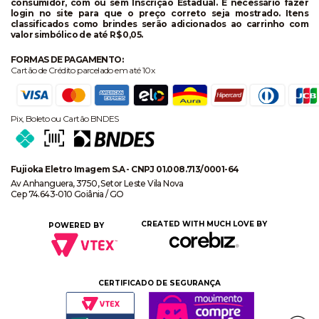
consumidor, com ou sem Inscrição Estadual. É necessário fazer
login no site para que o preço correto seja mostrado. Itens
classificados como brindes serão adicionados ao carrinho com
valor simbólico de até R$ 0,05.
FORMAS DE PAGAMENTO:
Cartão de Crédito parcelado em até 10x
Pix, Boleto ou Cartão BNDES
Fujioka Eletro Imagem S.A - CNPJ 01.008.713/0001-64
Av Anhanguera, 3750, Setor Leste Vila Nova
Cep 74.643-010 Goiânia / GO
CREATED WITH MUCH LOVE BY
POWERED BY
CERTIFICADO DE SEGURANÇA