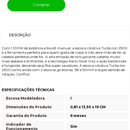
Comprar
DESCRIÇÃO
Com 1.100W de potência e bivolt manual, a escova rotativa Turbo Ion 2500
é a ferramenta perfeita para quem gosta de viajar e não abre mão de ter os
cabelos perfeitos onde for. A alta emissão de íons garante cabelos muito
mais sedosos e brilhantes, e a tecnologia Nano Silver traz a ação bactericida
e fungicida, deixando seus fios super saudáveis. A escova rotativa Turbo Ion
2500 conta ainda com 2 escovas giratórias: 38 e 50mm e duplo sentido de
rotação. Confira!
ESPECIFICAÇÕES TÉCNICAS
Escova Modeladora
1
Dimensões do Produto
0,81 x 13,30 x 19 CM
Garantia do Produto
6 meses
Indicador de
Sim
Funcionamento