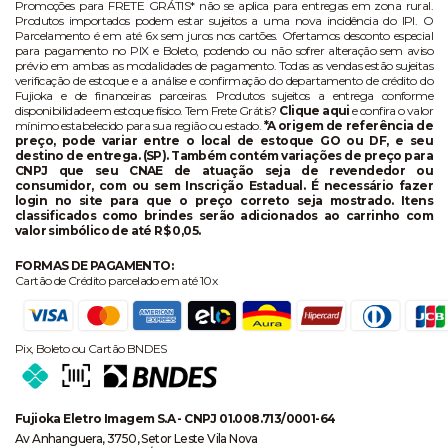
Promoções para FRETE GRÁTIS* não se aplica para entregas em zona rural.
Produtos importados podem estar sujeitos a uma nova incidência do IPI. O
Parcelamento é em até 6x sem juros nos cartões. Ofertamos desconto especial
para pagamento no PIX e Boleto, podendo ou não sofrer alteração sem aviso
prévio em ambas as modalidades de pagamento. Todas as vendas estão sujeitas
verificação de estoque e a análise e confirmação do departamento de crédito do
Fujioka e de financeiras parceiras. Produtos sujeitos a entrega conforme
disponibilidade em estoque físico. Tem Frete Grátis?
Clique aqui
e confira o valor
mínimo estabelecido para sua região ou estado.
*A origem de referência de
preço, pode variar entre o local de estoque GO ou DF, e seu
destino de entrega. (SP). Também contém variações de preço para
CNPJ que seu CNAE de atuação seja de revendedor ou
consumidor, com ou sem Inscrição Estadual. É necessário fazer
login no site para que o preço correto seja mostrado. Itens
classificados como brindes serão adicionados ao carrinho com
valor simbólico de até R$ 0,05.
FORMAS DE PAGAMENTO:
Cartão de Crédito parcelado em até 10x
Pix, Boleto ou Cartão BNDES
Fujioka Eletro Imagem S.A - CNPJ 01.008.713/0001-64
Av Anhanguera, 3750, Setor Leste Vila Nova