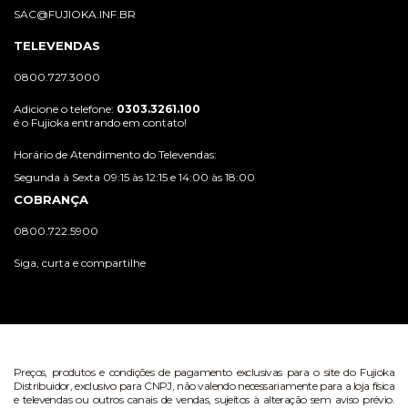
SAC@FUJIOKA.INF.BR
TELEVENDAS
0800.727.3000
Adicione o telefone:
0303.3261.100
é o Fujioka entrando em contato!
Horário de Atendimento do Televendas:
Segunda à Sexta 09:15 às 12:15 e 14:00 às 18:00
COBRANÇA
0800.722.5900
Siga, curta e compartilhe
Preços, produtos e condições de pagamento exclusivas para o site do Fujioka
Distribuidor, exclusivo para CNPJ, não valendo necessariamente para a loja física
e televendas ou outros canais de vendas, sujeitos à alteração sem aviso prévio.