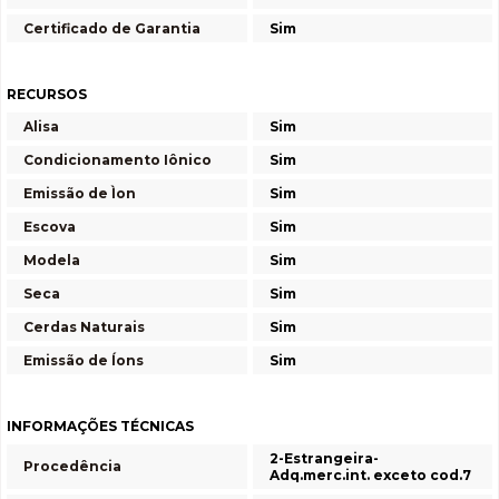
Certificado de Garantia
Sim
RECURSOS
Alisa
Sim
Condicionamento Iônico
Sim
Emissão de Ìon
Sim
Escova
Sim
Modela
Sim
Seca
Sim
Cerdas Naturais
Sim
Emissão de Íons
Sim
INFORMAÇÕES TÉCNICAS
2-Estrangeira-
Procedência
Adq.merc.int. exceto cod.7