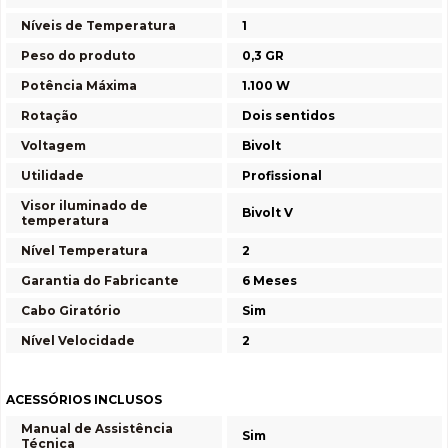
Níveis de Temperatura
1
Peso do produto
0,3 GR
Potência Máxima
1.100 W
Rotação
Dois sentidos
Voltagem
Bivolt
Utilidade
Profissional
Visor iluminado de
Bivolt V
temperatura
Nível Temperatura
2
Garantia do Fabricante
6 Meses
Cabo Giratório
Sim
Nível Velocidade
2
ACESSÓRIOS INCLUSOS
Manual de Assistência
Sim
Técnica