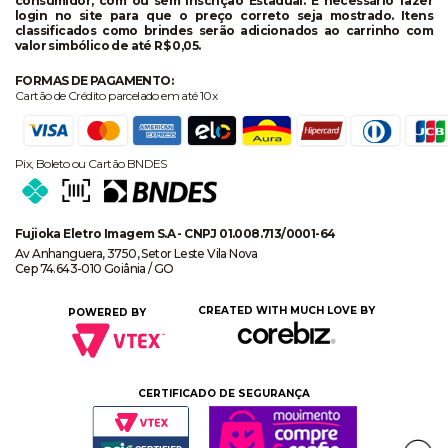
consumidor, com ou sem Inscrição Estadual. É necessário fazer
login no site para que o preço correto seja mostrado. Itens
classificados como brindes serão adicionados ao carrinho com
valor simbólico de até R$ 0,05.
FORMAS DE PAGAMENTO:
Cartão de Crédito parcelado em até 10x
Pix, Boleto ou Cartão BNDES
Fujioka Eletro Imagem S.A - CNPJ 01.008.713/0001-64
Av Anhanguera, 3750, Setor Leste Vila Nova
Cep 74.643-010 Goiânia / GO
CREATED WITH MUCH LOVE BY
POWERED BY
CERTIFICADO DE SEGURANÇA