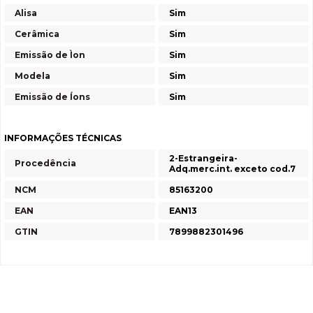
Alisa
Sim
Cerâmica
Sim
Emissão de Ìon
Sim
Modela
Sim
Emissão de Íons
Sim
INFORMAÇÕES TÉCNICAS
2-Estrangeira-
Procedência
Adq.merc.int. exceto cod.7
NCM
85163200
EAN
EAN13
GTIN
7899882301496