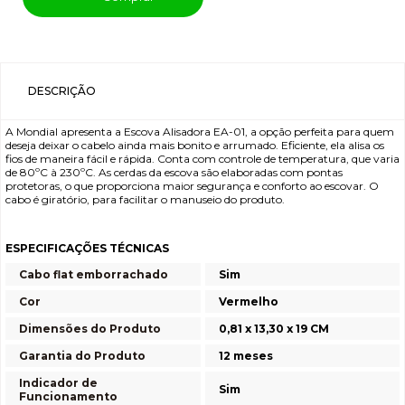
DESCRIÇÃO
A Mondial apresenta a Escova Alisadora EA-01, a opção perfeita para quem
deseja deixar o cabelo ainda mais bonito e arrumado. Eficiente, ela alisa os
fios de maneira fácil e rápida. Conta com controle de temperatura, que varia
de 80ºC à 230ºC. As cerdas da escova são elaboradas com pontas
protetoras, o que proporciona maior segurança e conforto ao escovar. O
cabo é giratório, para facilitar o manuseio do produto.
ESPECIFICAÇÕES TÉCNICAS
Cabo flat emborrachado
Sim
Cor
Vermelho
Dimensões do Produto
0,81 x 13,30 x 19 CM
Garantia do Produto
12 meses
Indicador de
Sim
Funcionamento