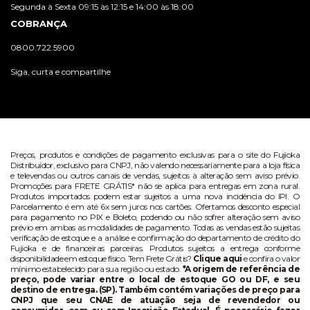
Segunda à Sexta 09:15 às 12:15 e 14:00 às 18:00
COBRANÇA
0800.722.5900
Siga, curta e compartilhe
Preços, produtos e condições de pagamento exclusivas para o site do Fujioka
Distribuidor, exclusivo para CNPJ, não valendo necessariamente para a loja física
e televendas ou outros canais de vendas, sujeitos à alteração sem aviso prévio.
Promoções para FRETE GRÁTIS* não se aplica para entregas em zona rural.
Produtos importados podem estar sujeitos a uma nova incidência do IPI. O
Parcelamento é em até 6x sem juros nos cartões. Ofertamos desconto especial
para pagamento no PIX e Boleto, podendo ou não sofrer alteração sem aviso
prévio em ambas as modalidades de pagamento. Todas as vendas estão sujeitas
verificação de estoque e a análise e confirmação do departamento de crédito do
Fujioka e de financeiras parceiras. Produtos sujeitos a entrega conforme
disponibilidade em estoque físico. Tem Frete Grátis?
Clique aqui
e confira o valor
mínimo estabelecido para sua região ou estado.
*A origem de referência de
preço, pode variar entre o local de estoque GO ou DF, e seu
destino de entrega. (SP). Também contém variações de preço para
CNPJ que seu CNAE de atuação seja de revendedor ou