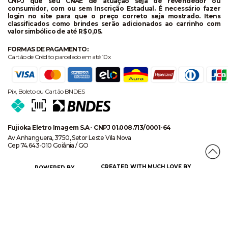
CNPJ que seu CNAE de atuação seja de revendedor ou
consumidor, com ou sem Inscrição Estadual. É necessário fazer
login no site para que o preço correto seja mostrado. Itens
classificados como brindes serão adicionados ao carrinho com
valor simbólico de até R$ 0,05.
FORMAS DE PAGAMENTO:
Cartão de Crédito parcelado em até 10x
Pix, Boleto ou Cartão BNDES
Fujioka Eletro Imagem S.A - CNPJ 01.008.713/0001-64
Av Anhanguera, 3750, Setor Leste Vila Nova
Cep 74.643-010 Goiânia / GO
CREATED WITH MUCH LOVE BY
POWERED BY
CERTIFICADO DE SEGURANÇA