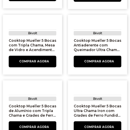
Bivolt
Bivolt
Cooktop Mueller 5 Bocas
Cooktop Mueller 5 Bocas
com Tripla Chama, Mesa
Antiaderente com
de Vidro e Acendimento
Queimador Ultra Chama,
Superautomático,
Grades de Ferro Fundido
MCGSBC 50 TC, Preto |
610007822 Preto | Bivolt
Bivolt
Bivolt
Bivolt
Cooktop Mueller 5 Bocas
Cooktop Mueller 5 Bocas
de Alumínio com Tripla
Ultra Chama Iron com
Chama e Grades de Ferro
Grades de Ferro Fundido
Fundido, MCG5BL | Bivolt
e Acendimento
Superautomático,
601270002, Preto | Bivolt