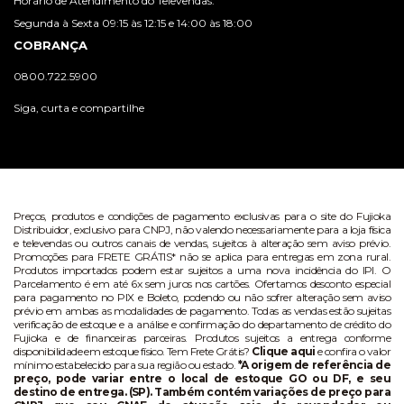
Horário de Atendimento do Televendas:
Segunda à Sexta 09:15 às 12:15 e 14:00 às 18:00
COBRANÇA
0800.722.5900
Siga, curta e compartilhe
Preços, produtos e condições de pagamento exclusivas para o site do Fujioka
Distribuidor, exclusivo para CNPJ, não valendo necessariamente para a loja física
e televendas ou outros canais de vendas, sujeitos à alteração sem aviso prévio.
Promoções para FRETE GRÁTIS* não se aplica para entregas em zona rural.
Produtos importados podem estar sujeitos a uma nova incidência do IPI. O
Parcelamento é em até 6x sem juros nos cartões. Ofertamos desconto especial
para pagamento no PIX e Boleto, podendo ou não sofrer alteração sem aviso
prévio em ambas as modalidades de pagamento. Todas as vendas estão sujeitas
verificação de estoque e a análise e confirmação do departamento de crédito do
Fujioka e de financeiras parceiras. Produtos sujeitos a entrega conforme
disponibilidade em estoque físico. Tem Frete Grátis?
Clique aqui
e confira o valor
mínimo estabelecido para sua região ou estado.
*A origem de referência de
preço, pode variar entre o local de estoque GO ou DF, e seu
destino de entrega. (SP). Também contém variações de preço para