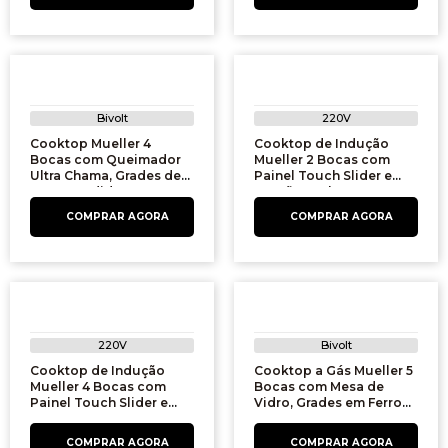
Bivolt
220V
Cooktop Mueller 4
Cooktop de Indução
Bocas com Queimador
Mueller 2 Bocas com
Ultra Chama, Grades de
Painel Touch Slider e
Ferro Fundido e
Função Turbo, MCN2BK,
Acendimento
Preto | 220V
Superautomático,
601270001, Preto | Bivolt
220V
Bivolt
Cooktop de Indução
Cooktop a Gás Mueller 5
Mueller 4 Bocas com
Bocas com Mesa de
Painel Touch Slider e
Vidro, Grades em Ferro
Função Turbo - MCN4BK
Fundido e Tripla Chama,
220V Preto
MCG5BM, Preto | Bivolt