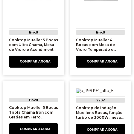
Bivolt
Bivolt
Cooktop Mueller 5 Bocas
Cooktop Mueller 4
com Ultra Chama, Mesa
Bocas com Mesa de
de Vidro e Acendimento
Vidro Temperado e
Superautomático,
Queimador Ultra Chama,
MCG5BB, Preto | Bivolt
MCG4BB, Preto | Bivolt
Bivolt
220V
Cooktop Mueller 5 Bocas
Cooktop de Indução
Tripla Chama Iron com
Mueller 4 Bocas, função
Grades em Ferro
turbo de 3000W, mesa
Fundido, 601270003,
de 77cm, 681100359,
Preto/Branco | Bivolt
Preta | 220V