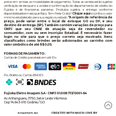
prévio em ambas as modalidades de pagamento. Todas as vendas estão sujeitas
verificação de estoque e a análise e confirmação do departamento de crédito do
Fujioka e de financeiras parceiras. Produtos sujeitos a entrega conforme
disponibilidade em estoque físico. Tem Frete Grátis?
Clique aqui
e confira o valor
mínimo estabelecido para sua região ou estado.
*A origem de referência de
preço, pode variar entre o local de estoque GO ou DF, e seu
destino de entrega. (SP). Também contém variações de preço para
CNPJ que seu CNAE de atuação seja de revendedor ou
consumidor, com ou sem Inscrição Estadual. É necessário fazer
login no site para que o preço correto seja mostrado. Itens
classificados como brindes serão adicionados ao carrinho com
valor simbólico de até R$ 0,05.
FORMAS DE PAGAMENTO:
Cartão de Crédito parcelado em até 10x
Pix, Boleto ou Cartão BNDES
Fujioka Eletro Imagem S.A - CNPJ 01.008.713/0001-64
Av Anhanguera, 3750, Setor Leste Vila Nova
Cep 74.643-010 Goiânia / GO
CREATED WITH MUCH LOVE BY
POWERED BY