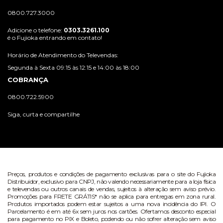
0800.727.3000
Adicione o telefone:
0303.3261.100
é o Fujioka entrando em contato!
Horário de Atendimento do Televendas:
Segunda à Sexta 09:15 às 12:15 e 14:00 às 18:00
COBRANÇA
0800.722.5900
Siga, curta e compartilhe
Preços, produtos e condições de pagamento exclusivas para o site do Fujioka
Distribuidor, exclusivo para CNPJ, não valendo necessariamente para a loja física
e televendas ou outros canais de vendas, sujeitos à alteração sem aviso prévio.
Promoções para FRETE GRÁTIS* não se aplica para entregas em zona rural.
Produtos importados podem estar sujeitos a uma nova incidência do IPI. O
Parcelamento é em até 6x sem juros nos cartões. Ofertamos desconto especial
para pagamento no PIX e Boleto, podendo ou não sofrer alteração sem aviso