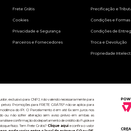
Frete Grátis
Precificação e Tribu
Cookies
Condições e Formas
Privacidade e Segurança
Condições de Entre
Parceiros e Fornecedores
Troca e Devolução
Propriedade Intelect
POW
buidor, exclusivo para CNPJ, não valendo necessariamente para
aviso prévio. Promoções para FRETE GRÁTIS* não se aplica para
ncidência do IPI. O Parcelamento é em até 6x sem juros nos
do ou não sofrer alteração sem aviso prévio em ambas as
 análise e confirmação do departamento de crédito do Fujioka e
stoque físico. Tem Frete Grátis?
Clique aqui
e confira o valor
CRE
eço, pode variar entre o local de estoque GO ou DF,