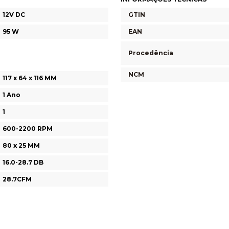
12V DC
GTIN
95 W
EAN
Procedência
NCM
117 x 64 x 116 MM
1 Ano
1
600-2200 RPM
80 x 25 MM
16.0-28.7 DB
28.7CFM