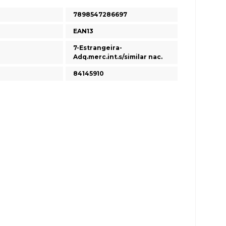
7898547286697
EAN13
7-Estrangeira-
Adq.merc.int.s/similar nac.
84145910