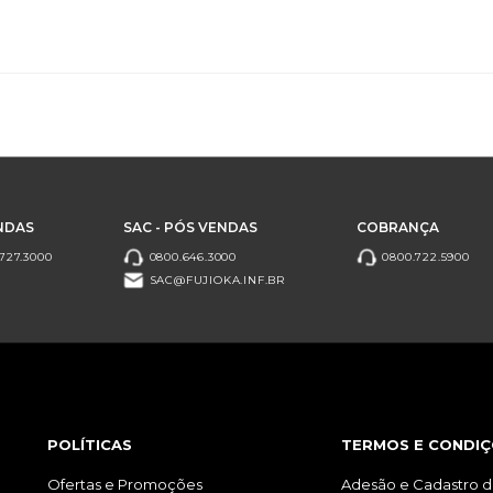
NDAS
SAC - PÓS VENDAS
COBRANÇA
727.3000
0800.646.3000
0800.722.5900
SAC@FUJIOKA.INF.BR
POLÍTICAS
TERMOS E CONDIÇ
Ofertas e Promoções
Adesão e Cadastro d