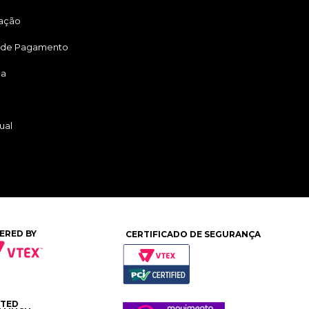
tação
 de Pagamento
ga
ual
ERED BY
CERTIFICADO DE SEGURANÇA
ATED