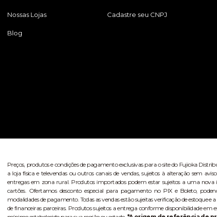
Nossas Lojas
Cadastre seu CNPJ
Blog
Preços, produtos e condições de pagamento exclusivas para o site do Fujioka Distri
a loja física e televendas ou outros canais de vendas, sujeitos à alteração sem 
entregas em zona rural. Produtos importados podem estar sujeitos a uma nova i
cartões. Ofertamos desconto especial para pagamento no PIX e Boleto, poden
modalidades de pagamento. Todas as vendas estão sujeitas verificação de estoque e a
de financeiras parceiras. Produtos sujeitos a entrega conforme disponibilidade em e
mínimo estabelecido para sua região ou estado.
*A origem de referência de pr