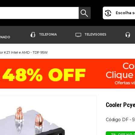
Escolha s
TELEFONIA
TELEVISORES
ONADO
dor KZ1 Intel e AMD - TDP 95W
Cooler Pcy
DF - 
7% OFF NO 