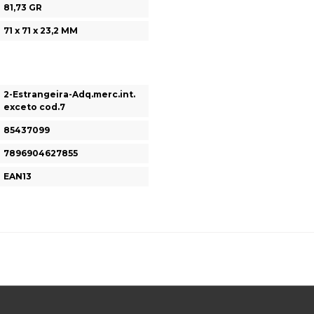
81,73 GR
71 x 71 x 23,2 MM
2-Estrangeira-Adq.merc.int.
exceto cod.7
85437099
7896904627855
EAN13