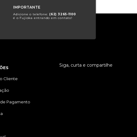
IMPORTANTE
Adicione o telefone:
(62) 3265-1100
é o Fujioka entrando em contato!
Siga, curta e compartilhe
ÕES
o Cliente
tação
 de Pagamento
ga
ual