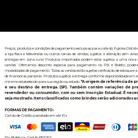
Preços, produtos e condições de pagamento exclusivas para o site do Fujioka Distri
a loja física e televendas ou outros canais de vendas, sujeitos à alteração sem 
entregas em zona rural. Produtos importados podem estar sujeitos a uma nova i
cartões. Ofertamos desconto especial para pagamento no PIX e Boleto, poden
modalidades de pagamento. Todas as vendas estão sujeitas verificação de estoque e a
de financeiras parceiras. Produtos sujeitos a entrega conforme disponibilidade em e
mínimo estabelecido para sua região ou estado.
*A origem de referência de pr
e seu destino de entrega. (SP). Também contém variações de p
revendedor ou consumidor, com ou sem Inscrição Estadual. É necess
seja mostrado. Itens classificados como brindes serão adicionados ao
FORMAS DE PAGAMENTO:
Cartão de Crédito parcelado em até 10x
Pix, Boleto ou Cartão BNDES