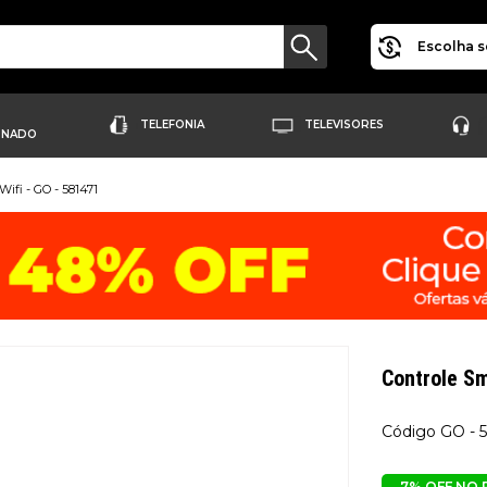
Escolha s
TELEFONIA
TELEVISORES
ONADO
Wifi - GO - 581471
Controle Sm
GO - 
7% OFF NO 