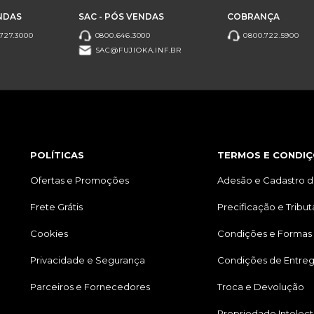
NDAS
SAC - PÓS VENDAS
COBRANÇA
727.3000
0800.646.3000
0800.722.5900
SAC@FUJIOKA.INF.BR
POLÍTICAS
TERMOS E CONDIÇ
Ofertas e Promoções
Adesão e Cadastro d
Frete Grátis
Precificação e Tribu
Cookies
Condições e Formas
Privacidade e Segurança
Condições de Entre
Parceiros e Fornecedores
Troca e Devolução
Propriedade Intelect