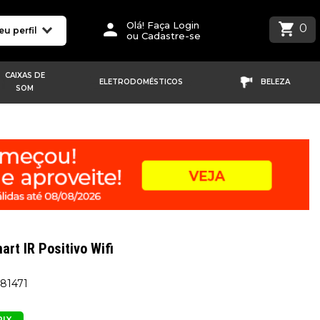
Olá! Faça Login
0
eu perfil
ou Cadastre-se
CAIXAS DE
ELETRODOMÉSTICOS
BELEZA
SOM
art IR Positivo Wifi
581471
PIX