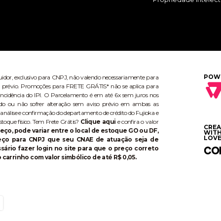
POW
buidor, exclusivo para CNPJ, não valendo necessariamente para
aviso prévio. Promoções para FRETE GRÁTIS* não se aplica para
ncidência do IPI. O Parcelamento é em até 6x sem juros nos
do ou não sofrer alteração sem aviso prévio em ambas as
 análise e confirmação do departamento de crédito do Fujioka e
stoque físico. Tem Frete Grátis?
Clique aqui
e confira o valor
CRE
eço, pode variar entre o local de estoque GO ou DF,
WIT
LOVE
reço para CNPJ que seu CNAE de atuação seja de
ário fazer login no site para que o preço correto
 carrinho com valor simbólico de até R$ 0,05.