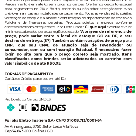
Parcelamento é em até 6x sem juros nos cartões. Ofertamos desconto especial
para pagamento no PIX e Boleto, podendo ou não sofrer alteração sem aviso
prévio em ambas as modalidades de pagamento. Todas as vendas estão sujeitas
verificação de estoque e a análise e confirmação do departamento de crédito do
Fujioka e de financeiras parceiras. Produtos sujeitos a entrega conforme
disponibilidade em estoque físico. Tem Frete Grátis?
Clique aqui
e confira o valor
mínimo estabelecido para sua região ou estado.
*A origem de referência de
preço, pode variar entre o local de estoque GO ou DF, e seu
destino de entrega. (SP). Também contém variações de preço para
CNPJ que seu CNAE de atuação seja de revendedor ou
consumidor, com ou sem Inscrição Estadual. É necessário fazer
login no site para que o preço correto seja mostrado. Itens
classificados como brindes serão adicionados ao carrinho com
valor simbólico de até R$ 0,05.
FORMAS DE PAGAMENTO:
Cartão de Crédito parcelado em até 10x
Pix, Boleto ou Cartão BNDES
Fujioka Eletro Imagem S.A - CNPJ 01.008.713/0001-64
Av Anhanguera, 3750, Setor Leste Vila Nova
Cep 74.643-010 Goiânia / GO