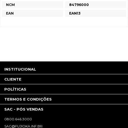
NCM
84796000
EAN
EAN13
INSTITUCIONAL
CLIENTE
POLÍTICAS
TERMOS E CONDIÇÕES
SAC - PÓS VENDAS
0800.646.3000
SAC@FUJIOKA.INF.BR