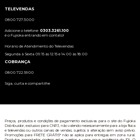
TELEVENDAS
0800.727.3000
Adicione o telefone:
0303.3261.100
é o Fujioka entrando em contato!
Horário de Atendimento do Televendas:
Segunda à Sexta 09:15 às 12:15 e 14:00 às 18:00
COBRANÇA
0800.722.5900
Siga, curta e compartilhe
Preços, produtos e condições de pagamento exclusivas para o site do Fujioka
Distribuidor, exclusivo para CNPJ, não valendo necessariamente para a loja física
e televendas ou outros canais de vendas, sujeitos à alteração sem aviso prévio.
Promoções para FRETE GRÁTIS* não se aplica para entregas em zona rural.
Produtos importados podem estar sujeitos a uma nova incidência do IPI. O