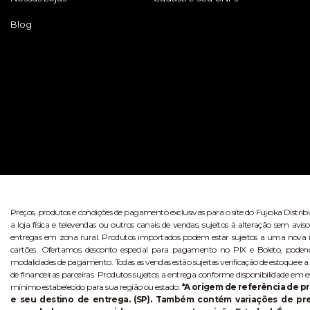
Blog
Preços, produtos e condições de pagamento exclusivas para o site do Fujioka Distri
a loja física e televendas ou outros canais de vendas, sujeitos à alteração sem 
entregas em zona rural. Produtos importados podem estar sujeitos a uma nova i
cartões. Ofertamos desconto especial para pagamento no PIX e Boleto, poden
modalidades de pagamento. Todas as vendas estão sujeitas verificação de estoque e a
de financeiras parceiras. Produtos sujeitos a entrega conforme disponibilidade em e
mínimo estabelecido para sua região ou estado.
*A origem de referência de pr
e seu destino de entrega. (SP). Também contém variações de p