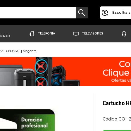
Escolha s
TELEFONIA
TELEVISORES
ONADO
3XL CN055AL | Magenta
Cartucho 
GO - 