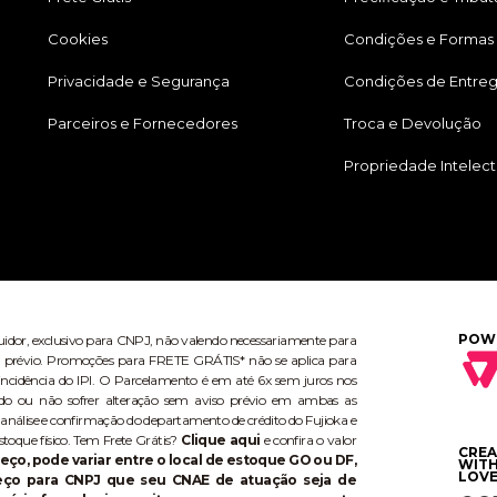
Cookies
Condições e Formas
Privacidade e Segurança
Condições de Entre
Parceiros e Fornecedores
Troca e Devolução
Propriedade Intelect
POW
buidor, exclusivo para CNPJ, não valendo necessariamente para
aviso prévio. Promoções para FRETE GRÁTIS* não se aplica para
ncidência do IPI. O Parcelamento é em até 6x sem juros nos
do ou não sofrer alteração sem aviso prévio em ambas as
 análise e confirmação do departamento de crédito do Fujioka e
stoque físico. Tem Frete Grátis?
Clique aqui
e confira o valor
CRE
eço, pode variar entre o local de estoque GO ou DF,
WIT
LOVE
reço para CNPJ que seu CNAE de atuação seja de