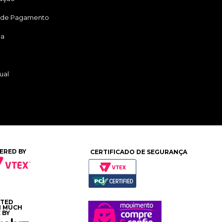
 de Pagamento
ga
ual
ERED BY
CERTIFICADO DE SEGURANÇA
ATED
H MUCH
 BY