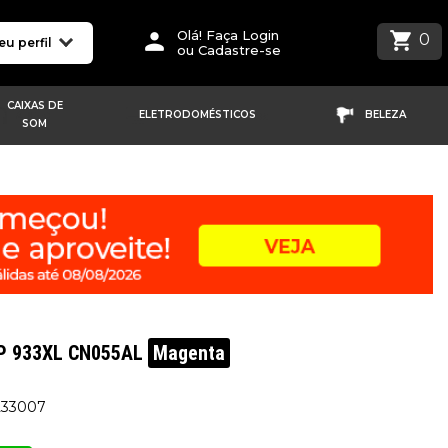
Olá! Faça Login
0
eu perfil
ou Cadastre-se
CAIXAS DE
ELETRODOMÉSTICOS
BELEZA
SOM
HP 933XL CN055AL
Magenta
233007