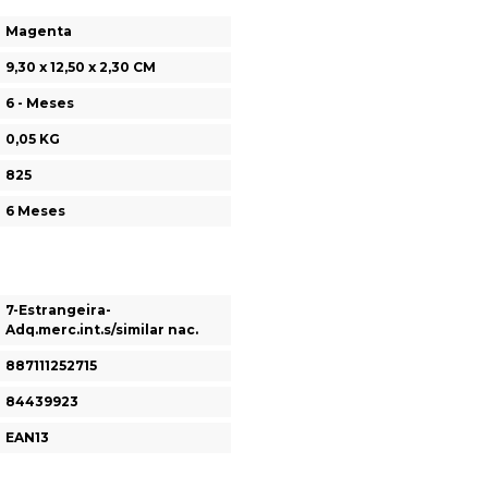
Magenta
9,30 x 12,50 x 2,30 CM
6 - Meses
0,05 KG
825
6 Meses
7-Estrangeira-
Adq.merc.int.s/similar nac.
887111252715
84439923
EAN13