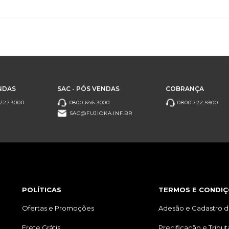
NDAS
SAC - PÓS VENDAS
COBRANÇA
727.3000
0800.646.3000
0800.722.5900
SAC@FUJIOKA.INF.BR
POLÍTICAS
TERMOS E CONDIÇ
Ofertas e Promoções
Adesão e Cadastro d
Frete Grátis
Precificação e Tribu