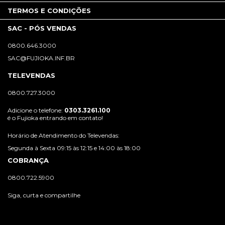
TERMOS E CONDIÇÕES
SAC - PÓS VENDAS
0800.646.3000
SAC@FUJIOKA.INF.BR
TELEVENDAS
0800.727.3000
Adicione o telefone:
0303.3261.100
é o Fujioka entrando em contato!
Horário de Atendimento do Televendas:
Segunda à Sexta 09:15 às 12:15 e 14:00 às 18:00
COBRANÇA
0800.722.5900
Siga, curta e compartilhe