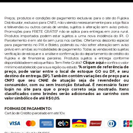
Preços, produtos e condições de pagamento exclusivas para o site do Fujioka
Distribuidor, exclusivo para CNPJ, não valendo necessariamente para a loja física
e televendas ou outros canais de vendas, sujeitos à alteração sem aviso prévio.
Promoções para FRETE GRÁTIS* não se aplica para entregas em zona rural.
Produtos importados podem estar sujeitos a uma nova incidência do IPI. O
Parcelamento é em até 6x sem juros nos cartões. Ofertamos desconto especial
para pagamento no PIX e Boleto, podendo ou não sofrer alteração sem aviso
prévio em ambas as modalidades de pagamento. Todas as vendas estão sujeitas
verificação de estoque e a análise e confirmação do departamento de crédito do
Fujioka e de financeiras parceiras. Produtos sujeitos a entrega conforme
disponibilidade em estoque físico. Tem Frete Grátis?
Clique aqui
e confira o valor
mínimo estabelecido para sua região ou estado.
*A origem de referência de
preço, pode variar entre o local de estoque GO ou DF, e seu
destino de entrega. (SP). Também contém variações de preço para
CNPJ que seu CNAE de atuação seja de revendedor ou
consumidor, com ou sem Inscrição Estadual. É necessário fazer
login no site para que o preço correto seja mostrado. Itens
classificados como brindes serão adicionados ao carrinho com
valor simbólico de até R$ 0,05.
FORMAS DE PAGAMENTO:
Cartão de Crédito parcelado em até 10x