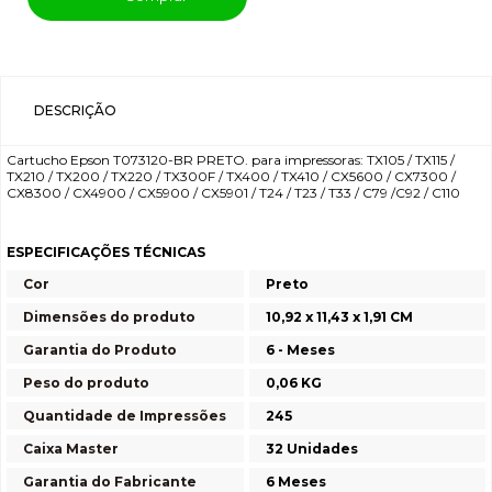
DESCRIÇÃO
Cartucho Epson T073120-BR PRETO. para impressoras: TX105 / TX115 /
TX210 / TX200 / TX220 / TX300F / TX400 / TX410 / CX5600 / CX7300 /
CX8300 / CX4900 / CX5900 / CX5901 / T24 / T23 / T33 / C79 /C92 / C110
ESPECIFICAÇÕES TÉCNICAS
Cor
Preto
Dimensões do produto
10,92 x 11,43 x 1,91 CM
Garantia do Produto
6 - Meses
Peso do produto
0,06 KG
Quantidade de Impressões
245
Caixa Master
32 Unidades
Garantia do Fabricante
6 Meses