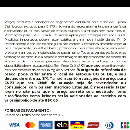
Preços, produtos e condições de pagamento exclusivas para o site do Fujioka
Distribuidor, exclusivo para CNPJ, não valendo necessariamente para a loja física
e televendas ou outros canais de vendas, sujeitos à alteração sem aviso prévio.
Promoções para FRETE GRÁTIS* não se aplica para entregas em zona rural.
Produtos importados podem estar sujeitos a uma nova incidência do IPI. O
Parcelamento é em até 6x sem juros nos cartões. Ofertamos desconto especial
para pagamento no PIX e Boleto, podendo ou não sofrer alteração sem aviso
prévio em ambas as modalidades de pagamento. Todas as vendas estão sujeitas
verificação de estoque e a análise e confirmação do departamento de crédito do
Fujioka e de financeiras parceiras. Produtos sujeitos a entrega conforme
disponibilidade em estoque físico. Tem Frete Grátis?
Clique aqui
e confira o valor
mínimo estabelecido para sua região ou estado.
*A origem de referência de
preço, pode variar entre o local de estoque GO ou DF, e seu
destino de entrega. (SP). Também contém variações de preço para
CNPJ que seu CNAE de atuação seja de revendedor ou
consumidor, com ou sem Inscrição Estadual. É necessário fazer
login no site para que o preço correto seja mostrado. Itens
classificados como brindes serão adicionados ao carrinho com
valor simbólico de até R$ 0,05.
FORMAS DE PAGAMENTO:
Cartão de Crédito parcelado em até 10x