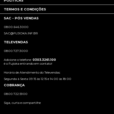
POLÍTICAS
TERMOS E CONDIÇÕES
SAC - PÓS VENDAS
0800.646.3000
SAC@FUJIOKA.INF.BR
TELEVENDAS
0800.727.3000
Adicione o telefone:
0303.3261.100
é o Fujioka entrando em contato!
Horário de Atendimento do Televendas:
Segunda à Sexta 09:15 às 12:15 e 14:00 às 18:00
COBRANÇA
0800.722.5900
Siga, curta e compartilhe