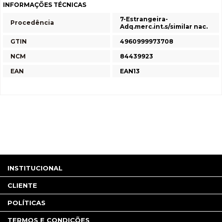
INFORMAÇÕES TÉCNICAS
7-Estrangeira-
Procedência
Adq.merc.int.s/similar nac.
GTIN
4960999973708
NCM
84439923
EAN
EAN13
INSTITUCIONAL
CLIENTE
POLÍTICAS
TERMOS E CONDIÇÕES