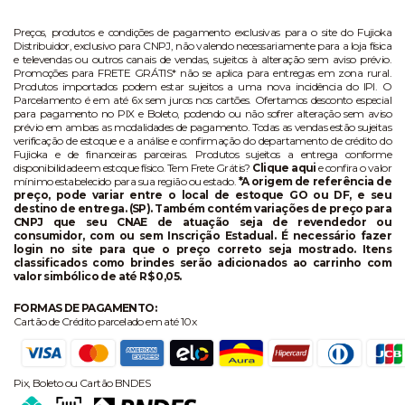
Preços, produtos e condições de pagamento exclusivas para o site do Fujioka
Distribuidor, exclusivo para CNPJ, não valendo necessariamente para a loja física
e televendas ou outros canais de vendas, sujeitos à alteração sem aviso prévio.
Promoções para FRETE GRÁTIS* não se aplica para entregas em zona rural.
Produtos importados podem estar sujeitos a uma nova incidência do IPI. O
Parcelamento é em até 6x sem juros nos cartões. Ofertamos desconto especial
para pagamento no PIX e Boleto, podendo ou não sofrer alteração sem aviso
prévio em ambas as modalidades de pagamento. Todas as vendas estão sujeitas
verificação de estoque e a análise e confirmação do departamento de crédito do
Fujioka e de financeiras parceiras. Produtos sujeitos a entrega conforme
disponibilidade em estoque físico. Tem Frete Grátis?
Clique aqui
e confira o valor
mínimo estabelecido para sua região ou estado.
*A origem de referência de
preço, pode variar entre o local de estoque GO ou DF, e seu
destino de entrega. (SP). Também contém variações de preço para
CNPJ que seu CNAE de atuação seja de revendedor ou
consumidor, com ou sem Inscrição Estadual. É necessário fazer
login no site para que o preço correto seja mostrado. Itens
classificados como brindes serão adicionados ao carrinho com
valor simbólico de até R$ 0,05.
FORMAS DE PAGAMENTO:
Cartão de Crédito parcelado em até 10x
Pix, Boleto ou Cartão BNDES