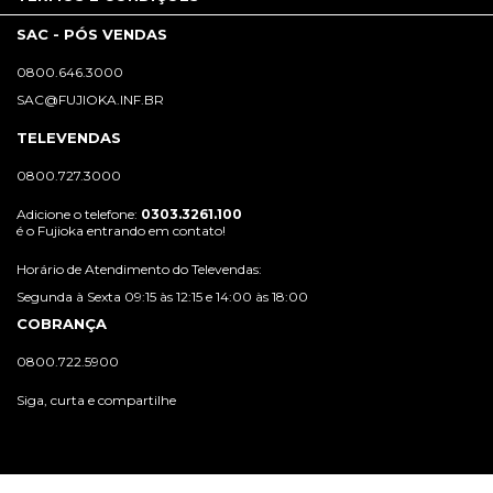
SAC - PÓS VENDAS
0800.646.3000
SAC@FUJIOKA.INF.BR
TELEVENDAS
0800.727.3000
Adicione o telefone:
0303.3261.100
é o Fujioka entrando em contato!
Horário de Atendimento do Televendas:
Segunda à Sexta 09:15 às 12:15 e 14:00 às 18:00
COBRANÇA
0800.722.5900
Siga, curta e compartilhe