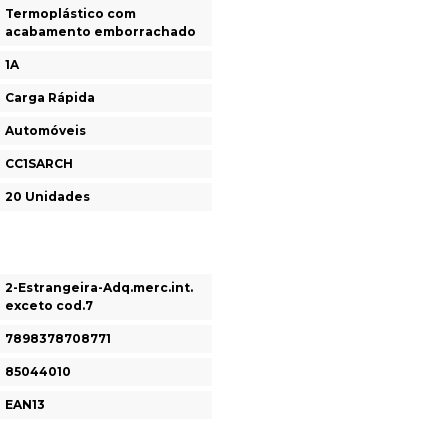
Termoplástico com
acabamento emborrachado
1A
Carga Rápida
Automóveis
CC1SARCH
20 Unidades
2-Estrangeira-Adq.merc.int.
exceto cod.7
7898378708771
85044010
EAN13