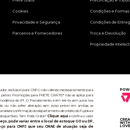
Frete Grátis
Precificação e Tribu
Cookies
Condições e Formas
Privacidade e Segurança
Condições de Entre
Parceiros e Fornecedores
Troca e Devolução
Propriedade Intelect
POW
buidor, exclusivo para CNPJ, não valendo necessariamente para
aviso prévio. Promoções para FRETE GRÁTIS* não se aplica para
ncidência do IPI. O Parcelamento é em até 6x sem juros nos
do ou não sofrer alteração sem aviso prévio em ambas as
 análise e confirmação do departamento de crédito do Fujioka e
stoque físico. Tem Frete Grátis?
Clique aqui
e confira o valor
CRE
eço, pode variar entre o local de estoque GO ou DF,
WIT
LOVE
reço para CNPJ que seu CNAE de atuação seja de