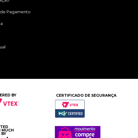
tação
 de Pagamento
ga
ual
ERED BY
CERTIFICADO DE SEGURANÇA
ATED
H MUCH
 BY