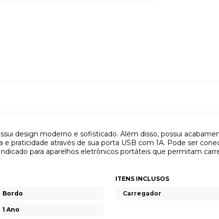
ssui design moderno e sofisticado. Além disso, possui acabame
a e praticidade através de sua porta USB com 1A. Pode ser con
ndicado para aparelhos eletrônicos portáteis que permitam carr
ITENS INCLUSOS
Bordo
Carregador
1 Ano