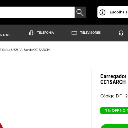
Escolha s
TELEFONIA
TELEVISORES
ONADO
G 1 Saída USB 1A Bordo CC1SARCH
Carregador 
CC1SARCH
DF - 
7% OFF NO 