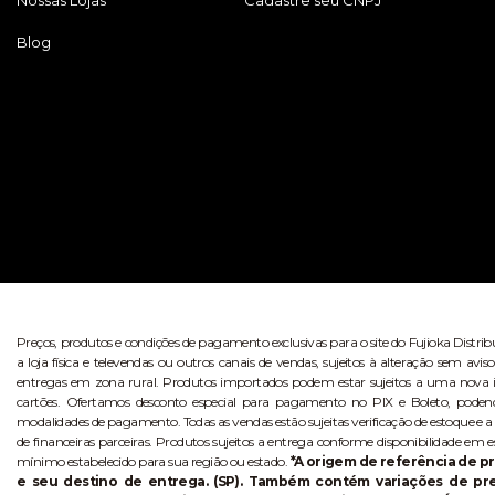
Nossas Lojas
Cadastre seu CNPJ
Blog
Preços, produtos e condições de pagamento exclusivas para o site do Fujioka Distri
a loja física e televendas ou outros canais de vendas, sujeitos à alteração sem 
entregas em zona rural. Produtos importados podem estar sujeitos a uma nova i
cartões. Ofertamos desconto especial para pagamento no PIX e Boleto, poden
modalidades de pagamento. Todas as vendas estão sujeitas verificação de estoque e a
de financeiras parceiras. Produtos sujeitos a entrega conforme disponibilidade em e
mínimo estabelecido para sua região ou estado.
*A origem de referência de pr
e seu destino de entrega. (SP). Também contém variações de p