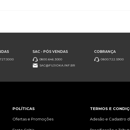
NDAS
SAC - PÓS VENDAS
COBRANÇA
727.3000
0800.646.3000
0800.722.5900
SAC@FUJIOKA.INF.BR
POLÍTICAS
TERMOS E CONDIÇ
Ofertas e Promoções
Adesão e Cadastro d