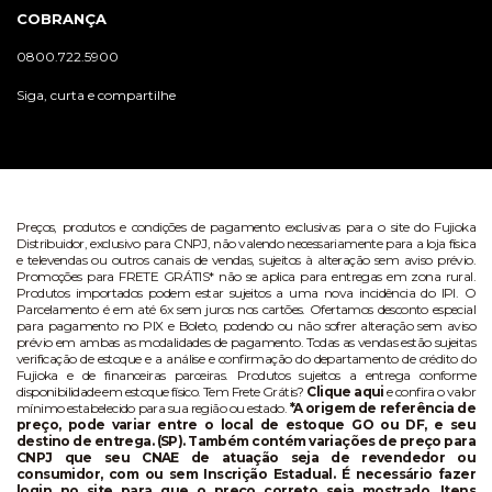
COBRANÇA
0800.722.5900
Siga, curta e compartilhe
Preços, produtos e condições de pagamento exclusivas para o site do Fujioka
Distribuidor, exclusivo para CNPJ, não valendo necessariamente para a loja física
e televendas ou outros canais de vendas, sujeitos à alteração sem aviso prévio.
Promoções para FRETE GRÁTIS* não se aplica para entregas em zona rural.
Produtos importados podem estar sujeitos a uma nova incidência do IPI. O
Parcelamento é em até 6x sem juros nos cartões. Ofertamos desconto especial
para pagamento no PIX e Boleto, podendo ou não sofrer alteração sem aviso
prévio em ambas as modalidades de pagamento. Todas as vendas estão sujeitas
verificação de estoque e a análise e confirmação do departamento de crédito do
Fujioka e de financeiras parceiras. Produtos sujeitos a entrega conforme
disponibilidade em estoque físico. Tem Frete Grátis?
Clique aqui
e confira o valor
mínimo estabelecido para sua região ou estado.
*A origem de referência de
preço, pode variar entre o local de estoque GO ou DF, e seu
destino de entrega. (SP). Também contém variações de preço para
CNPJ que seu CNAE de atuação seja de revendedor ou
consumidor, com ou sem Inscrição Estadual. É necessário fazer
login no site para que o preço correto seja mostrado. Itens