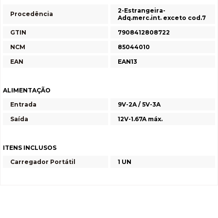
2-Estrangeira-
Procedência
Adq.merc.int. exceto cod.7
GTIN
7908412808722
NCM
85044010
EAN
EAN13
ALIMENTAÇÃO
Entrada
9V-2A / 5V-3A
Saída
12V-1.67A máx.
ITENS INCLUSOS
Carregador Portátil
1 UN