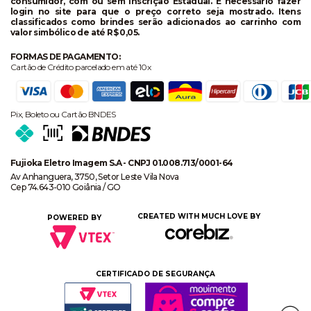
consumidor, com ou sem Inscrição Estadual. É necessário fazer
login no site para que o preço correto seja mostrado. Itens
classificados como brindes serão adicionados ao carrinho com
valor simbólico de até R$ 0,05.
FORMAS DE PAGAMENTO:
Cartão de Crédito parcelado em até 10x
Pix, Boleto ou Cartão BNDES
Fujioka Eletro Imagem S.A - CNPJ 01.008.713/0001-64
Av Anhanguera, 3750, Setor Leste Vila Nova
Cep 74.643-010 Goiânia / GO
CREATED WITH MUCH LOVE BY
POWERED BY
CERTIFICADO DE SEGURANÇA