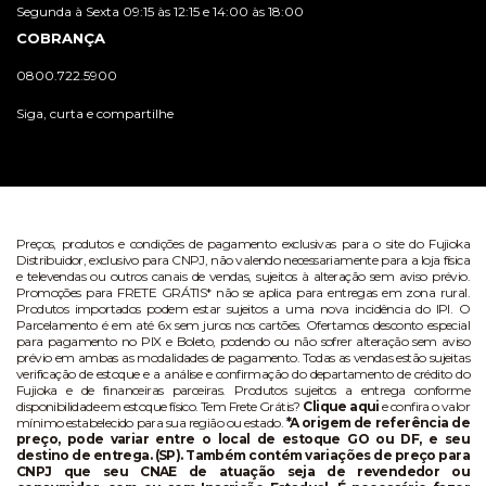
Segunda à Sexta 09:15 às 12:15 e 14:00 às 18:00
COBRANÇA
0800.722.5900
Siga, curta e compartilhe
Preços, produtos e condições de pagamento exclusivas para o site do Fujioka
Distribuidor, exclusivo para CNPJ, não valendo necessariamente para a loja física
e televendas ou outros canais de vendas, sujeitos à alteração sem aviso prévio.
Promoções para FRETE GRÁTIS* não se aplica para entregas em zona rural.
Produtos importados podem estar sujeitos a uma nova incidência do IPI. O
Parcelamento é em até 6x sem juros nos cartões. Ofertamos desconto especial
para pagamento no PIX e Boleto, podendo ou não sofrer alteração sem aviso
prévio em ambas as modalidades de pagamento. Todas as vendas estão sujeitas
verificação de estoque e a análise e confirmação do departamento de crédito do
Fujioka e de financeiras parceiras. Produtos sujeitos a entrega conforme
disponibilidade em estoque físico. Tem Frete Grátis?
Clique aqui
e confira o valor
mínimo estabelecido para sua região ou estado.
*A origem de referência de
preço, pode variar entre o local de estoque GO ou DF, e seu
destino de entrega. (SP). Também contém variações de preço para
CNPJ que seu CNAE de atuação seja de revendedor ou