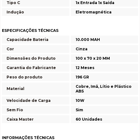
Tipo C
1x Entrada 1x Saída
Indução
Eletromagnética
ESPECIFICAÇÕES TÉCNICAS
Capacidade Bateria
10.000 MAH
Cor
Cinza
Dimensões do Produto
100 x 70 x 20 MM
Garantia do Fabricante
12 Meses
Peso do produto
196 GR
Cobre, Imã, Lítio e Plástico
Material
ABS
Velocidade de Carga
10W
Sem Fio
Sim
Caixa Master
60 Unidades
INFORMAÇÕES TÉCNICAS