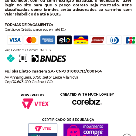
consumidor, com ou sem Inscrição Estadual. É necessário fazer
login no site para que o preço correto seja mostrado. Itens
classificados como brindes serão adicionados ao carrinho com
valor simbólico de até R$ 0,05.
FORMAS DE PAGAMENTO:
Cartão de Crédito parcelado em até 10x
Pix, Boleto ou Cartão BNDES
Fujioka Eletro Imagem S.A - CNPJ 01.008.713/0001-64
Av Anhanguera, 3750, Setor Leste Vila Nova
Cep 74.643-010 Goiânia / GO
CREATED WITH MUCH LOVE BY
POWERED BY
CERTIFICADO DE SEGURANÇA