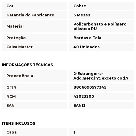
Cor
Cobre
Garantia do Fabricante
3 Meses
Policarbonato e Polímero
Material
plástico PU
Proteção
Bordas e Tela
Caixa Master
40 Unidades
INFORMAÇÕES TÉCNICAS
2-Estrangeira-
Procedência
Adq.merc.int. exceto cod.7
GTIN
8806090577345
NCM
42023200
EAN
EAN13
ITENS INCLUSOS
Capa
1