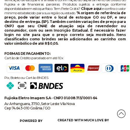
Fujioka e de financeiras parceiras. Produtos sujeitos a entrega conforme
disponibilidade em estoque físico. Tem Frete Grátis?
Clique aqui
e confira o valor
mínimo estabelecido para sua região ou estado.
*A origem de referência de
preço, pode variar entre o local de estoque GO ou DF, e seu
destino de entrega. (SP). Também contém variações de preço para
CNPJ que seu CNAE de atuação seja de revendedor ou
consumidor, com ou sem Inscrição Estadual. É necessário fazer
login no site para que o preço correto seja mostrado. Itens
classificados como brindes serão adicionados ao carrinho com
valor simbólico de até R$ 0,05.
FORMAS DE PAGAMENTO:
Cartão de Crédito parcelado em até 10x
Pix, Boleto ou Cartão BNDES
Fujioka Eletro Imagem S.A - CNPJ 01.008.713/0001-64
Av Anhanguera, 3750, Setor Leste Vila Nova
Cep 74.643-010 Goiânia / GO
CREATED WITH MUCH LOVE BY
POWERED BY