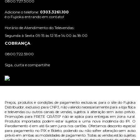
0800.727.3000
Adicione o telefone:
0303.3261.100
é o Fujioka entrando em contato!
Horário de Atendimento do Televendas:
Segunda à Sexta 09:15 às 12:15 e 14:00 às 18:00
COBRANÇA
0800.722.5900
Siga, curta e compartilhe
Preços, produtos e condições de pagamento exclusivas para o site do Fujioka
Distribuidor, exclusivo para CNPJ, não valendo necessariamente para a loja física
e televendas ou outros canais de vendas, sujeitos à alteração sem aviso prévio.
Promoções para FRETE GRÁTIS* não se aplica para entregas em zona rural.
Produtos importados podem estar sujeitos a uma nova incidência do IPI. O
Parcelamento é em até 6x sem juros nos cartões. Ofertamos desconto especial
para pagamento no PIX e Boleto, podendo ou não sofrer alteração sem aviso
prévio em ambas as modalidades de pagamento. Todas as vendas estão sujeitas
verificação de estoque e a análise e confirmação do departamento de crédito do