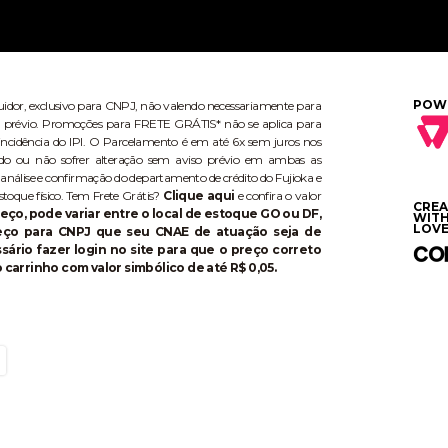
POW
buidor, exclusivo para CNPJ, não valendo necessariamente para
aviso prévio. Promoções para FRETE GRÁTIS* não se aplica para
ncidência do IPI. O Parcelamento é em até 6x sem juros nos
do ou não sofrer alteração sem aviso prévio em ambas as
 análise e confirmação do departamento de crédito do Fujioka e
stoque físico. Tem Frete Grátis?
Clique aqui
e confira o valor
CRE
eço, pode variar entre o local de estoque GO ou DF,
WIT
LOVE
reço para CNPJ que seu CNAE de atuação seja de
ário fazer login no site para que o preço correto
 carrinho com valor simbólico de até R$ 0,05.