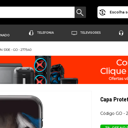
Escolha s
TELEFONIA
TELEVISORES
ONADO
 S10E - GO - 277540
Capa Prot
GO - 
7% OFF NO 