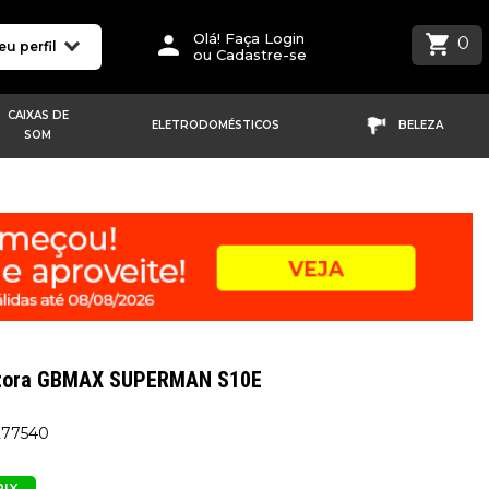
Olá! Faça Login
0
eu perfil
ou Cadastre-se
CAIXAS DE
ELETRODOMÉSTICOS
BELEZA
SOM
etora GBMAX SUPERMAN S10E
277540
PIX