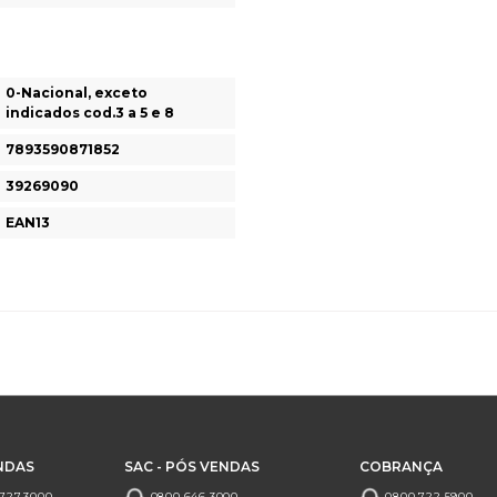
0-Nacional, exceto
indicados cod.3 a 5 e 8
7893590871852
39269090
EAN13
NDAS
SAC - PÓS VENDAS
COBRANÇA
727.3000
0800.646.3000
0800.722.5900