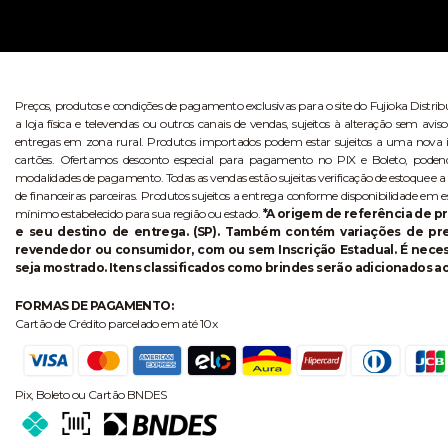
Preços, produtos e condições de pagamento exclusivas para o site do Fujioka Distri
a loja física e televendas ou outros canais de vendas, sujeitos à alteração sem 
entregas em zona rural. Produtos importados podem estar sujeitos a uma nova i
cartões. Ofertamos desconto especial para pagamento no PIX e Boleto, poden
modalidades de pagamento. Todas as vendas estão sujeitas verificação de estoque e a
de financeiras parceiras. Produtos sujeitos a entrega conforme disponibilidade em e
mínimo estabelecido para sua região ou estado.
*A origem de referência de pr
e seu destino de entrega. (SP). Também contém variações de p
revendedor ou consumidor, com ou sem Inscrição Estadual. É necess
seja mostrado. Itens classificados como brindes serão adicionados ao
FORMAS DE PAGAMENTO:
Cartão de Crédito parcelado em até 10x
Pix, Boleto ou Cartão BNDES