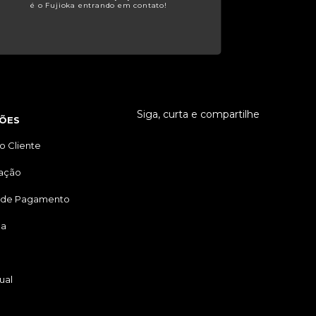
é o Fujioka entrando em contato!
Siga, curta e compartilhe
ÕES
o Cliente
tação
 de Pagamento
ga
ual