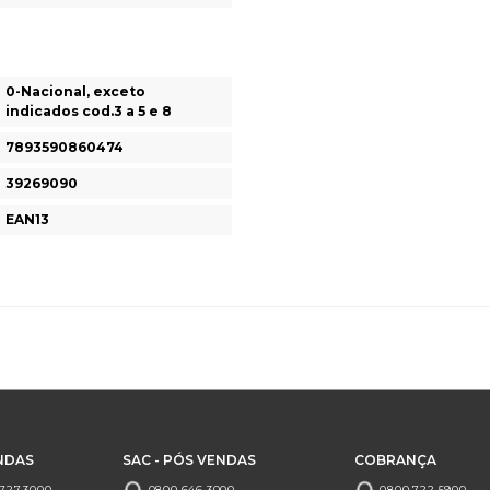
0-Nacional, exceto
indicados cod.3 a 5 e 8
7893590860474
39269090
EAN13
NDAS
SAC - PÓS VENDAS
COBRANÇA
727.3000
0800.646.3000
0800.722.5900