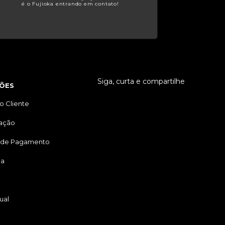
é o Fujioka entrando em contato!
Siga, curta e compartilhe
ÕES
o Cliente
tação
 de Pagamento
ga
ual