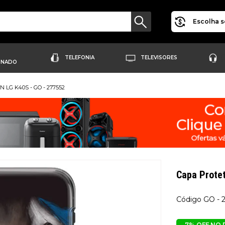
Escolha s
TELEFONIA
TELEVISORES
ONADO
 LG K40S - GO - 277552
Capa Prot
GO - 
7% OFF NO 