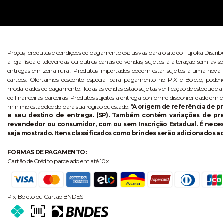
Preços, produtos e condições de pagamento exclusivas para o site do Fujioka Distri
a loja física e televendas ou outros canais de vendas, sujeitos à alteração sem 
entregas em zona rural. Produtos importados podem estar sujeitos a uma nova i
cartões. Ofertamos desconto especial para pagamento no PIX e Boleto, poden
modalidades de pagamento. Todas as vendas estão sujeitas verificação de estoque e a
de financeiras parceiras. Produtos sujeitos a entrega conforme disponibilidade em e
mínimo estabelecido para sua região ou estado.
*A origem de referência de pr
e seu destino de entrega. (SP). Também contém variações de p
revendedor ou consumidor, com ou sem Inscrição Estadual. É necess
seja mostrado. Itens classificados como brindes serão adicionados ao
FORMAS DE PAGAMENTO:
Cartão de Crédito parcelado em até 10x
Pix, Boleto ou Cartão BNDES