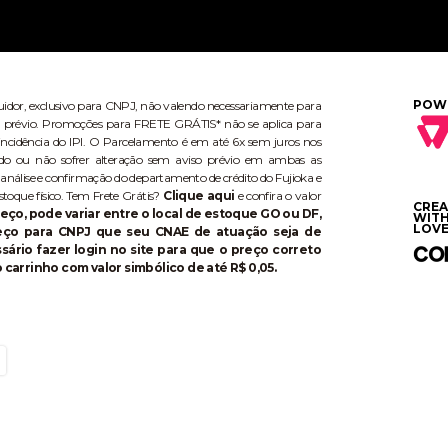
POW
buidor, exclusivo para CNPJ, não valendo necessariamente para
aviso prévio. Promoções para FRETE GRÁTIS* não se aplica para
ncidência do IPI. O Parcelamento é em até 6x sem juros nos
do ou não sofrer alteração sem aviso prévio em ambas as
 análise e confirmação do departamento de crédito do Fujioka e
stoque físico. Tem Frete Grátis?
Clique aqui
e confira o valor
CRE
eço, pode variar entre o local de estoque GO ou DF,
WIT
LOVE
reço para CNPJ que seu CNAE de atuação seja de
ário fazer login no site para que o preço correto
 carrinho com valor simbólico de até R$ 0,05.