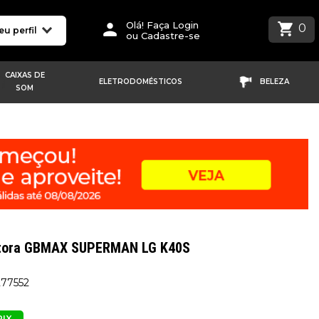
Olá! Faça Login
0
eu perfil
ou Cadastre-se
CAIXAS DE
ELETRODOMÉSTICOS
BELEZA
SOM
etora GBMAX SUPERMAN LG K40S
277552
PIX