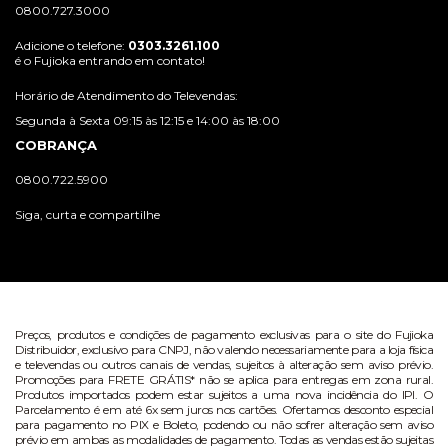
0800.727.3000
Adicione o telefone:
0303.3261.100
é o Fujioka entrando em contato!
Horário de Atendimento do Televendas:
Segunda à Sexta 09:15 às 12:15 e 14:00 às 18:00
COBRANÇA
0800.722.5900
Siga, curta e compartilhe
Preços, produtos e condições de pagamento exclusivas para o site do Fujioka
Distribuidor, exclusivo para CNPJ, não valendo necessariamente para a loja física
e televendas ou outros canais de vendas, sujeitos à alteração sem aviso prévio.
Promoções para FRETE GRÁTIS* não se aplica para entregas em zona rural.
Produtos importados podem estar sujeitos a uma nova incidência do IPI. O
Parcelamento é em até 6x sem juros nos cartões. Ofertamos desconto especial
para pagamento no PIX e Boleto, podendo ou não sofrer alteração sem aviso
prévio em ambas as modalidades de pagamento. Todas as vendas estão sujeitas