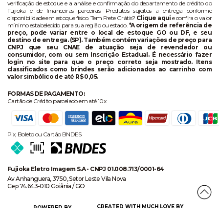
verificação de estoque e a análise e confirmação do departamento de crédito do
Fujioka e de financeiras parceiras. Produtos sujeitos a entrega conforme
disponibilidade em estoque físico. Tem Frete Grátis?
Clique aqui
e confira o valor
mínimo estabelecido para sua região ou estado.
*A origem de referência de
preço, pode variar entre o local de estoque GO ou DF, e seu
destino de entrega. (SP). Também contém variações de preço para
CNPJ que seu CNAE de atuação seja de revendedor ou
consumidor, com ou sem Inscrição Estadual. É necessário fazer
login no site para que o preço correto seja mostrado. Itens
classificados como brindes serão adicionados ao carrinho com
valor simbólico de até R$ 0,05.
FORMAS DE PAGAMENTO:
Cartão de Crédito parcelado em até 10x
Pix, Boleto ou Cartão BNDES
Fujioka Eletro Imagem S.A - CNPJ 01.008.713/0001-64
Av Anhanguera, 3750, Setor Leste Vila Nova
Cep 74.643-010 Goiânia / GO
CREATED WITH MUCH LOVE BY
POWERED BY