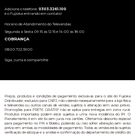
Adicione o telefone:
0303.3261.100
é o Fujioka entrando em contato!
Horário de Atendimento do Televendas:
Segunda à Sexta 09:15 às 12:15 e 14:00 às 18:00
COBRANÇA
0800.722.5900
Siga, curta e compartilhe
Preços, produtos e condições de pagamento exclusivas para o site do Fujioka
Distribuidor, exclusivo para CNPJ, não valendo necessariamente para a loja física
e televendas ou outros canais de vendas, sujeitos à alteração sem aviso prévio.
Promoções para FRETE GRÁTIS* não se aplica para entregas em zona rural.
Produtos importados podem estar sujeitos a uma nova incidência do IPI. O
Parcelamento é em até 6x sem juros nos cartões. Ofertamos desconto especial
para pagamento no PIX e Boleto, podendo ou não sofrer alteração sem aviso
prévio em ambas as modalidades de pagamento. Todas as vendas estão sujeitas
verificação de estoque e a análise e confirmação do departamento de crédito do