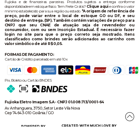
Fujioka e de financeiras parceiras. Produtos sujeitos a entrega conforme
disponibilidade em estoque físico. Tem Frete Grátis?
Clique aqui
e confira o valor
mínimo estabelecido para sua região ou estado.
*A origem de referência de
preço, pode variar entre o local de estoque GO ou DF, e seu
destino de entrega. (SP). Também contém variações de preço para
CNPJ que seu CNAE de atuação seja de revendedor ou
consumidor, com ou sem Inscrição Estadual. É necessário fazer
login no site para que o preço correto seja mostrado. Itens
classificados como brindes serão adicionados ao carrinho com
valor simbólico de até R$ 0,05.
FORMAS DE PAGAMENTO:
Cartão de Crédito parcelado em até 10x
Pix, Boleto ou Cartão BNDES
Fujioka Eletro Imagem S.A - CNPJ 01.008.713/0001-64
Av Anhanguera, 3750, Setor Leste Vila Nova
Cep 74.643-010 Goiânia / GO
CREATED WITH MUCH LOVE BY
POWERED BY