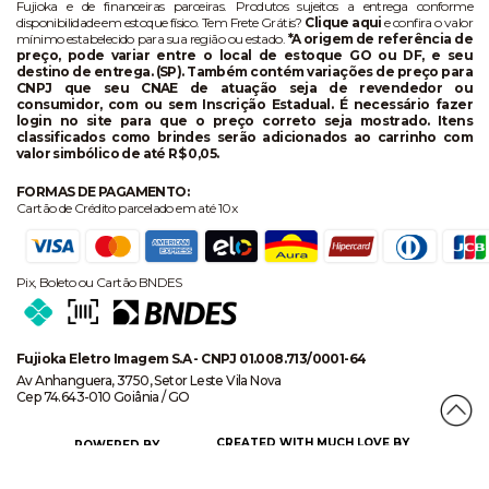
Fujioka e de financeiras parceiras. Produtos sujeitos a entrega conforme
disponibilidade em estoque físico. Tem Frete Grátis?
Clique aqui
e confira o valor
mínimo estabelecido para sua região ou estado.
*A origem de referência de
preço, pode variar entre o local de estoque GO ou DF, e seu
destino de entrega. (SP). Também contém variações de preço para
CNPJ que seu CNAE de atuação seja de revendedor ou
consumidor, com ou sem Inscrição Estadual. É necessário fazer
login no site para que o preço correto seja mostrado. Itens
classificados como brindes serão adicionados ao carrinho com
valor simbólico de até R$ 0,05.
FORMAS DE PAGAMENTO:
Cartão de Crédito parcelado em até 10x
Pix, Boleto ou Cartão BNDES
Fujioka Eletro Imagem S.A - CNPJ 01.008.713/0001-64
Av Anhanguera, 3750, Setor Leste Vila Nova
Cep 74.643-010 Goiânia / GO
CREATED WITH MUCH LOVE BY
POWERED BY