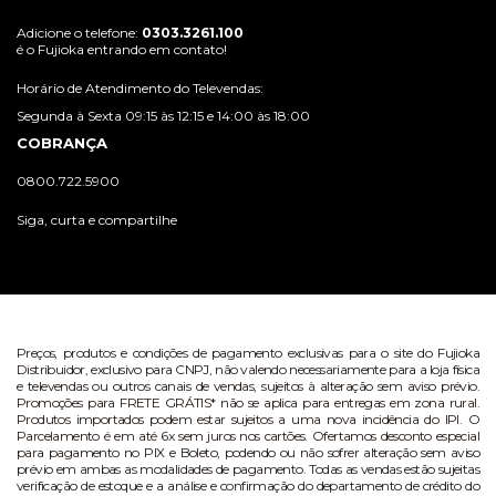
Adicione o telefone:
0303.3261.100
é o Fujioka entrando em contato!
Horário de Atendimento do Televendas:
Segunda à Sexta 09:15 às 12:15 e 14:00 às 18:00
COBRANÇA
0800.722.5900
Siga, curta e compartilhe
Preços, produtos e condições de pagamento exclusivas para o site do Fujioka
Distribuidor, exclusivo para CNPJ, não valendo necessariamente para a loja física
e televendas ou outros canais de vendas, sujeitos à alteração sem aviso prévio.
Promoções para FRETE GRÁTIS* não se aplica para entregas em zona rural.
Produtos importados podem estar sujeitos a uma nova incidência do IPI. O
Parcelamento é em até 6x sem juros nos cartões. Ofertamos desconto especial
para pagamento no PIX e Boleto, podendo ou não sofrer alteração sem aviso
prévio em ambas as modalidades de pagamento. Todas as vendas estão sujeitas
verificação de estoque e a análise e confirmação do departamento de crédito do