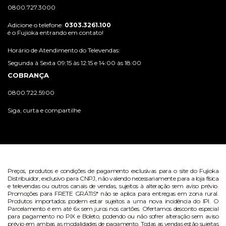
0800.727.3000
Adicione o telefone:
0303.3261.100
é o Fujioka entrando em contato!
Horário de Atendimento do Televendas:
Segunda à Sexta 09:15 às 12:15 e 14:00 às 18:00
COBRANÇA
0800.722.5900
Siga, curta e compartilhe
Preços, produtos e condições de pagamento exclusivas para o site do Fujioka
Distribuidor, exclusivo para CNPJ, não valendo necessariamente para a loja física
e televendas ou outros canais de vendas, sujeitos à alteração sem aviso prévio.
Promoções para FRETE GRÁTIS* não se aplica para entregas em zona rural.
Produtos importados podem estar sujeitos a uma nova incidência do IPI. O
Parcelamento é em até 6x sem juros nos cartões. Ofertamos desconto especial
para pagamento no PIX e Boleto, podendo ou não sofrer alteração sem aviso
prévio em ambas as modalidades de pagamento. Todas as vendas estão sujeitas