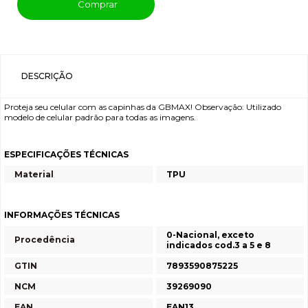
Comprar
DESCRIÇÃO
Proteja seu celular com as capinhas da GBMAX! Observação: Utilizado
modelo de celular padrão para todas as imagens.
ESPECIFICAÇÕES TÉCNICAS
Material
TPU
INFORMAÇÕES TÉCNICAS
0-Nacional, exceto
Procedência
indicados cod.3 a 5 e 8
GTIN
7893590875225
NCM
39269090
EAN
EAN13