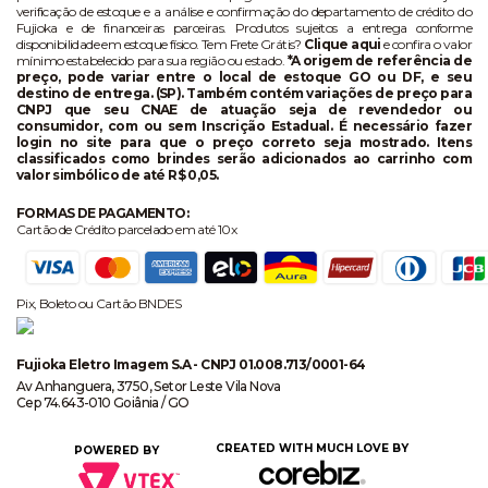
verificação de estoque e a análise e confirmação do departamento de crédito do
Fujioka e de financeiras parceiras. Produtos sujeitos a entrega conforme
disponibilidade em estoque físico. Tem Frete Grátis?
Clique aqui
e confira o valor
mínimo estabelecido para sua região ou estado.
*A origem de referência de
preço, pode variar entre o local de estoque GO ou DF, e seu
destino de entrega. (SP). Também contém variações de preço para
CNPJ que seu CNAE de atuação seja de revendedor ou
consumidor, com ou sem Inscrição Estadual. É necessário fazer
login no site para que o preço correto seja mostrado. Itens
classificados como brindes serão adicionados ao carrinho com
valor simbólico de até R$ 0,05.
FORMAS DE PAGAMENTO:
Cartão de Crédito parcelado em até 10x
Pix, Boleto ou Cartão BNDES
Fujioka Eletro Imagem S.A - CNPJ 01.008.713/0001-64
Av Anhanguera, 3750, Setor Leste Vila Nova
Cep 74.643-010 Goiânia / GO
CREATED WITH MUCH LOVE BY
POWERED BY