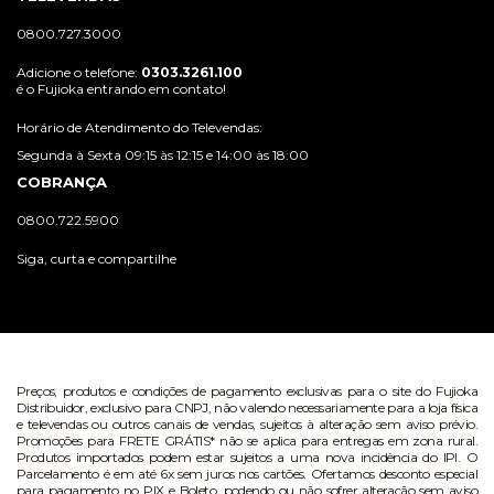
0800.727.3000
Adicione o telefone:
0303.3261.100
é o Fujioka entrando em contato!
Horário de Atendimento do Televendas:
Segunda à Sexta 09:15 às 12:15 e 14:00 às 18:00
COBRANÇA
0800.722.5900
Siga, curta e compartilhe
Preços, produtos e condições de pagamento exclusivas para o site do Fujioka
Distribuidor, exclusivo para CNPJ, não valendo necessariamente para a loja física
e televendas ou outros canais de vendas, sujeitos à alteração sem aviso prévio.
Promoções para FRETE GRÁTIS* não se aplica para entregas em zona rural.
Produtos importados podem estar sujeitos a uma nova incidência do IPI. O
Parcelamento é em até 6x sem juros nos cartões. Ofertamos desconto especial
para pagamento no PIX e Boleto, podendo ou não sofrer alteração sem aviso