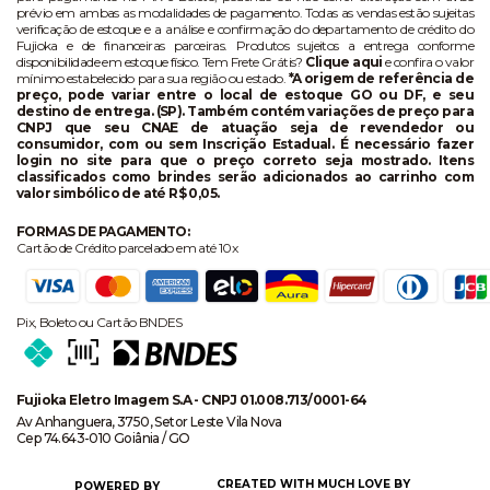
prévio em ambas as modalidades de pagamento. Todas as vendas estão sujeitas
verificação de estoque e a análise e confirmação do departamento de crédito do
Fujioka e de financeiras parceiras. Produtos sujeitos a entrega conforme
disponibilidade em estoque físico. Tem Frete Grátis?
Clique aqui
e confira o valor
mínimo estabelecido para sua região ou estado.
*A origem de referência de
preço, pode variar entre o local de estoque GO ou DF, e seu
destino de entrega. (SP). Também contém variações de preço para
CNPJ que seu CNAE de atuação seja de revendedor ou
consumidor, com ou sem Inscrição Estadual. É necessário fazer
login no site para que o preço correto seja mostrado. Itens
classificados como brindes serão adicionados ao carrinho com
valor simbólico de até R$ 0,05.
FORMAS DE PAGAMENTO:
Cartão de Crédito parcelado em até 10x
Pix, Boleto ou Cartão BNDES
Fujioka Eletro Imagem S.A - CNPJ 01.008.713/0001-64
Av Anhanguera, 3750, Setor Leste Vila Nova
Cep 74.643-010 Goiânia / GO
CREATED WITH MUCH LOVE BY
POWERED BY