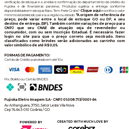
verificação de estoque e a análise e confirmação do departamento de crédito do
Fujioka e de financeiras parceiras. Produtos sujeitos a entrega conforme
disponibilidade em estoque físico. Tem Frete Grátis?
Clique aqui
e confira o valor
mínimo estabelecido para sua região ou estado.
*A origem de referência de
preço, pode variar entre o local de estoque GO ou DF, e seu
destino de entrega. (SP). Também contém variações de preço para
CNPJ que seu CNAE de atuação seja de revendedor ou
consumidor, com ou sem Inscrição Estadual. É necessário fazer
login no site para que o preço correto seja mostrado. Itens
classificados como brindes serão adicionados ao carrinho com
valor simbólico de até R$ 0,05.
FORMAS DE PAGAMENTO:
Cartão de Crédito parcelado em até 10x
Pix, Boleto ou Cartão BNDES
Fujioka Eletro Imagem S.A - CNPJ 01.008.713/0001-64
Av Anhanguera, 3750, Setor Leste Vila Nova
Cep 74.643-010 Goiânia / GO
CREATED WITH MUCH LOVE BY
POWERED BY