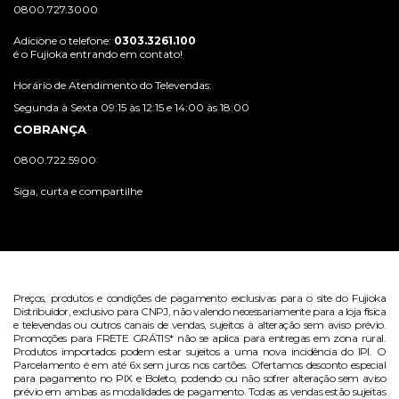
0800.727.3000
Adicione o telefone:
0303.3261.100
é o Fujioka entrando em contato!
Horário de Atendimento do Televendas:
Segunda à Sexta 09:15 às 12:15 e 14:00 às 18:00
COBRANÇA
0800.722.5900
Siga, curta e compartilhe
Preços, produtos e condições de pagamento exclusivas para o site do Fujioka
Distribuidor, exclusivo para CNPJ, não valendo necessariamente para a loja física
e televendas ou outros canais de vendas, sujeitos à alteração sem aviso prévio.
Promoções para FRETE GRÁTIS* não se aplica para entregas em zona rural.
Produtos importados podem estar sujeitos a uma nova incidência do IPI. O
Parcelamento é em até 6x sem juros nos cartões. Ofertamos desconto especial
para pagamento no PIX e Boleto, podendo ou não sofrer alteração sem aviso
prévio em ambas as modalidades de pagamento. Todas as vendas estão sujeitas