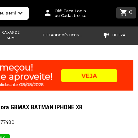
Olá! Faça Login
0
eu perfil
ou Cadastre-se
CAIXAS DE
ELETRODOMÉSTICOS
BELEZA
SOM
etora GBMAX BATMAN IPHONE XR
277480
PIX