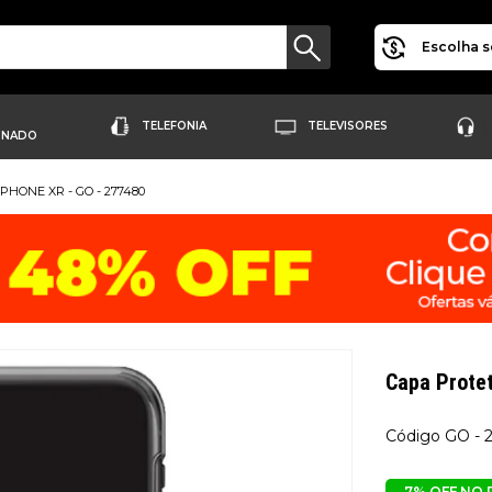
Escolha s
TELEFONIA
TELEVISORES
ONADO
PHONE XR - GO - 277480
Capa Prot
GO - 
7% OFF NO 