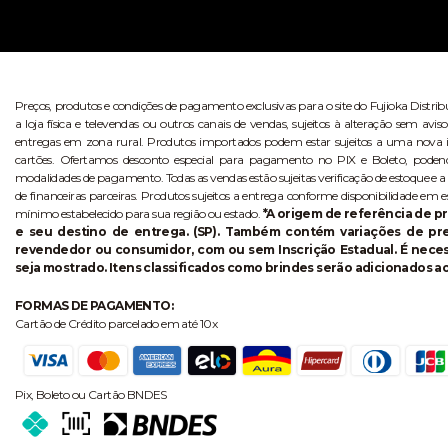
Preços, produtos e condições de pagamento exclusivas para o site do Fujioka Distri
a loja física e televendas ou outros canais de vendas, sujeitos à alteração sem 
entregas em zona rural. Produtos importados podem estar sujeitos a uma nova i
cartões. Ofertamos desconto especial para pagamento no PIX e Boleto, poden
modalidades de pagamento. Todas as vendas estão sujeitas verificação de estoque e a
de financeiras parceiras. Produtos sujeitos a entrega conforme disponibilidade em e
mínimo estabelecido para sua região ou estado.
*A origem de referência de pr
e seu destino de entrega. (SP). Também contém variações de p
revendedor ou consumidor, com ou sem Inscrição Estadual. É necess
seja mostrado. Itens classificados como brindes serão adicionados ao
FORMAS DE PAGAMENTO:
Cartão de Crédito parcelado em até 10x
Pix, Boleto ou Cartão BNDES