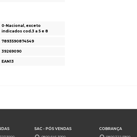
0-Nacional, exceto
indicados cod.3 a 5 e 8
7893590874549
39269090
EAN13
NDAS
SAC - PÓS VENDAS
COBRANÇA
727.3000
0800.646.3000
0800.722.5900