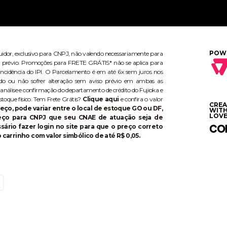
POW
buidor, exclusivo para CNPJ, não valendo necessariamente para
aviso prévio. Promoções para FRETE GRÁTIS* não se aplica para
ncidência do IPI. O Parcelamento é em até 6x sem juros nos
do ou não sofrer alteração sem aviso prévio em ambas as
 análise e confirmação do departamento de crédito do Fujioka e
stoque físico. Tem Frete Grátis?
Clique aqui
e confira o valor
CRE
eço, pode variar entre o local de estoque GO ou DF,
WIT
LOVE
reço para CNPJ que seu CNAE de atuação seja de
ário fazer login no site para que o preço correto
 carrinho com valor simbólico de até R$ 0,05.