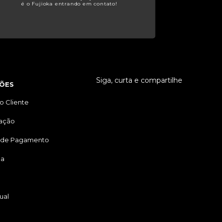
é o Fujioka entrando em contato!
Siga, curta e compartilhe
ÕES
o Cliente
tação
 de Pagamento
ga
ual