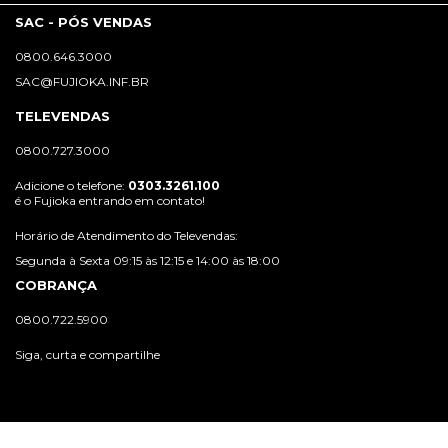
SAC - PÓS VENDAS
0800.646.3000
SAC@FUJIOKA.INF.BR
TELEVENDAS
0800.727.3000
Adicione o telefone:
0303.3261.100
é o Fujioka entrando em contato!
Horário de Atendimento do Televendas:
Segunda à Sexta 09:15 às 12:15 e 14:00 às 18:00
COBRANÇA
0800.722.5900
Siga, curta e compartilhe